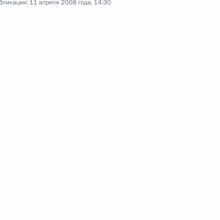
бликации:
11 апреля 2008 года, 14:30
нного мастера спорта СССР,
ондратьеву с 50-летием
ой Республики Мордовия
1