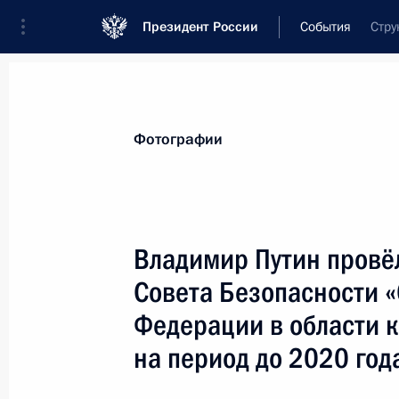
Президент России
События
Стру
Президент
Администрация
Государст
Новости
Стенограммы
Поездки
Те
Фотографии
Показа
Владимир Путин провё
Совета Безопасности «
11 апреля 2008 года, пятница
Федерации в области 
Владимир Путин провёл рабочую вс
на период до 2020 год
Петербурга Валентиной Матвиенко
11 апреля 2008 года, 18:30
Москва, Кремль