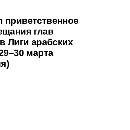
л приветственное
ещания глав
в Лиги арабских
29–30 марта
я)