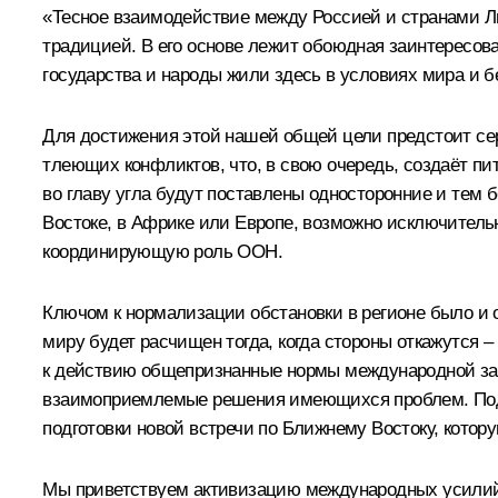
«Тесное взаимодействие между Россией и странами Л
традицией. В его основе лежит обоюдная заинтересова
государства и народы жили здесь в условиях мира и б
Для достижения этой нашей общей цели предстоит сер
тлеющих конфликтов, что, в свою очередь, создаёт п
во главу угла будут поставлены односторонние и тем
Востоке, в Африке или Европе, возможно исключитель
координирующую роль ООН.
Ключом к нормализации обстановки в регионе было и 
миру будет расчищен тогда, когда стороны откажутся –
к действию общепризнанные нормы международной зако
взаимоприемлемые решения имеющихся проблем. Подчер
подготовки новой встречи по Ближнему Востоку, котор
Мы приветствуем активизацию международных усилий 