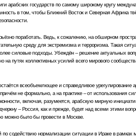
иги арабских государств по самому широкому кругу междун
нность в том, чтобы Ближний Восток и Северная Африка твё
езопасности.
ьёзно поработать. Ведь, к сожалению, на обширном простра
итательную среду для экстремизма и терроризма. Такая сит
 более силовые подходы. Убеждён – решение актуальных воп
но на путях коллективных усилий всего мирового сообществ
остаётся всеобъемлющее и справедливое урегулирование ар
 причём не формально, а на практике – от использования си
нности, включая, разумеется, арабскую мирную инициативу
кну – Россия, как и прежде, будет над всеми этими вопро
ую можно было бы провести в Москве.
по содействию нормализации ситуации в Ираке в рамках м