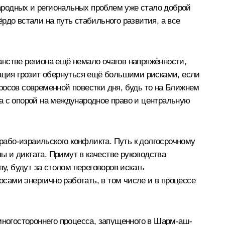
ародных и региональных проблем уже стало доброй
рдо встали на путь стабильного развития, а все
нстве региона ещё немало очагов напряжённости,
уация грозит обернуться ещё большими рисками, если
росов современной повестки дня, будь то на Ближнем
а с опорой на международное право и центральную
або-израильского конфликта. Путь к долгосрочному
лы и диктата. Примут в качестве руководства
, будут за столом переговоров искать
сами энергично работать, в том числе и в процессе
ногостороннего процесса, запущенного в Шарм-аш-