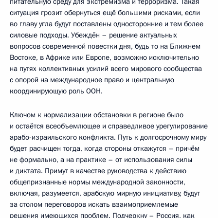
питательную среду для экстремизма и терроризма. Такая
ситуация грозит обернуться ещё большими рисками, если
во главу угла будут поставлены односторонние и тем более
силовые подходы. Убеждён – решение актуальных
вопросов современной повестки дня, будь то на Ближнем
Востоке, в Африке или Европе, возможно исключительно
на путях коллективных усилий всего мирового сообщества
с опорой на международное право и центральную
координирующую роль ООН.
Ключом к нормализации обстановки в регионе было
и остаётся всеобъемлющее и справедливое урегулирование
арабо-израильского конфликта. Путь к долгосрочному миру
будет расчищен тогда, когда стороны откажутся – причём
не формально, а на практике – от использования силы
и диктата. Примут в качестве руководства к действию
общепризнанные нормы международной законности,
включая, разумеется, арабскую мирную инициативу, будут
за столом переговоров искать взаимоприемлемые
решения имеющихся проблем. Подчеркну – Россия, как