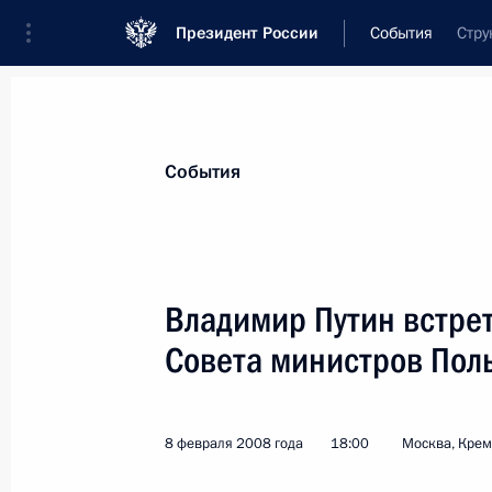
Президент России
События
Стру
Президент
Администрация
Государст
Новости
Стенограммы
Поездки
Те
События
Показа
Владимир Путин встре
Совета министров Пол
Президент подписал Федеральный 
Соглашения между Правительством
и Правительством Украины о средс
8 февраля 2008 года
18:00
Москва, Кре
о ракетном нападении и контроля 
12 февраля 2008 года, 12:30