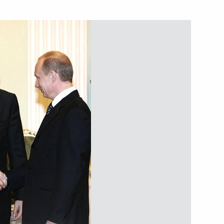
ьный закон «О ратификации
 Российской Федерации
 продлении срока
а 15П118М»
ие участникам и гостям VII
кая организация высокой