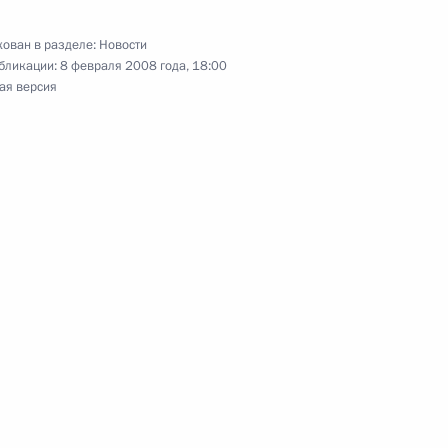
ован в разделе:
Новости
бликации:
8 февраля 2008 года, 18:00
ая версия
 с членами Правительства
1
ль
лём Иордании Абдаллой II
2
ль
йского чемпиона по хоккею