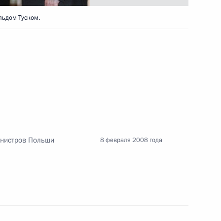
е Премьер-министру Индии
льдом Туском.
ием Года России в Индии
венное послание участникам,
 российской культуры
инистров Польши
8 февраля 2008 года
к
ив «Газпрома» и ветеранов
2
ании