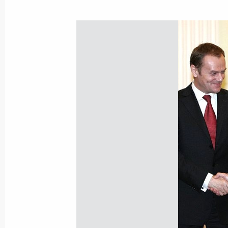
Владимир Путин подписал Федерал
Соглашения между Правительством
и Кабинетом Министров Украины о
эксплуатации ракетного комплекс
12 февраля 2008 года, 12:20
Владимир Путин направил приветств
всероссийского конкурса «Российс
социальной эффективности»
12 февраля 2008 года, 12:00