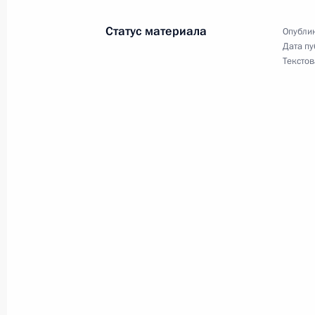
11 февраля 2008 года, 19:00
Москва
Статус материала
Опублик
Дата пу
Текстов
Владимир Путин провёл совещание
11 февраля 2008 года, 15:00
Москва, Крем
Владимир Путин встретился с Коро
11 февраля 2008 года, 14:00
Москва, Крем
Владимир Путин поздравил олимпи
Бориса Майорова с 70-летием
11 февраля 2008 года, 11:20