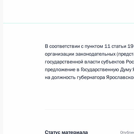
Владимир Путин поздравил режиссё
искусств Леонида Квинихидзе с 70-
21 декабря 2007 года, 10:30
В соответствии с пунктом 11 статьи 1
организации законодательных (предст
Владимир Путин направил поздрав
государственной власти субъектов Ро
избранному Президенту Республики
предложение в Государственную Думу 
с его победой на состоявшихся 19
на должность губернатора Ярославско
21 декабря 2007 года, 10:15
20 декабря 2007 года, четверг
Владимир Путин поздравил ветеран
специальных служб с профессиона
Статус материала
Опублик