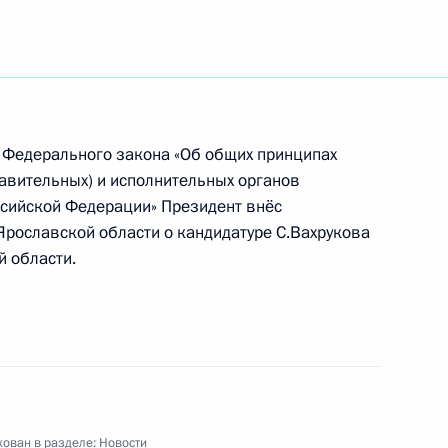
ра, заслуженного деятеля
летием
9 Федерального закона «Об общих принципах
авительных) и исполнительных органов
ительное послание
ссийской Федерации» Президент внёс
 Корея Ли Мён Баку в связи
Ярославской области о кандидатуре С.Вахрукова
 декабря выборах
й области.
ов и сотрудников
льным праздником
ован в разделе:
Новости