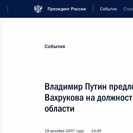
Президент России
События
Стру
Президент
Администрация
Государст
Новости
Стенограммы
Поездки
Те
События
Показа
Владимир Путин предл
Вахрукова на должност
Владимир Путин посетил открывший
Петербурга завод «Тойота»
области
21 декабря 2007 года, 12:00
Поселок Шушар
19 декабря 2007 года
14:45