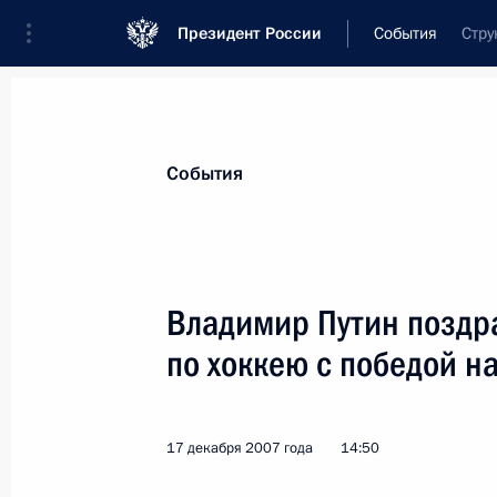
Президент России
События
Стру
Президент
Администрация
Государст
Новости
Стенограммы
Поездки
Те
События
Показа
Владимир Путин поздр
по хоккею с победой н
Владимир Путин подписал Указ «О
полномочий губернатора Смоленск
19 декабря 2007 года, 15:30
17 декабря 2007 года
14:50