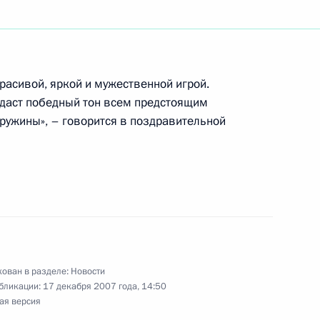
ладимира Путина
мом Каримовым
асивой, яркой и мужественной игрой.
адаст победный тон всем предстоящим
ружины», – говорится в поздравительной
«За заслуги перед
ра, председателя Союза
Казенина
туру Сергея Антуфьева для
ован в разделе:
Новости
рнатора Смоленской области
бликации:
17 декабря 2007 года, 14:50
ая версия