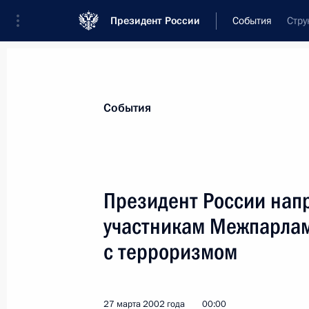
Президент России
События
Стру
Президент
Администрация
Государст
Новости
Стенограммы
Поездки
Те
События
Показа
Президент России нап
участникам Межпарлам
Президент России поздравил драм
с 70-летием
с терроризмом
3 апреля 2002 года, 00:00
27 марта 2002 года
00:00