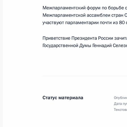
Владимир и Людмила Путины дали у
Межпарламентский форум по борьбе с
Совета министров Италии Сильвио
Межпарламентской ассамблеи стран СН
участвуют парламентарии почти из 80 
2 апреля 2002 года, 21:30
Сочи
Приветствие Президента России зачит
Государственной Думы Геннадий Селез
Состоялся телефонный разговор В
с Президентом США Джорджем Буш
2 апреля 2002 года, 19:40
Состоялась неформальная встреча
Статус материала
с Председателем Совета министров
Опублик
Дата пу
2 апреля 2002 года, 18:30
Сочи
Текстов