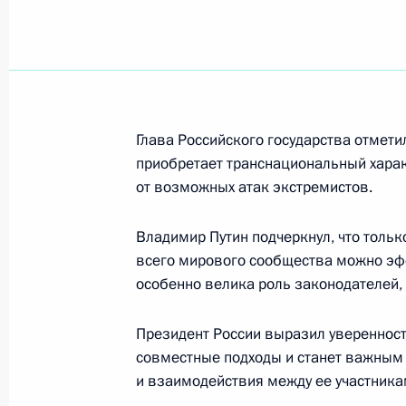
Президент России подписал указ о
милиции Ахмета Погорова Министр
Республики Ингушетия
3 апреля 2002 года, 00:00
Глава Российского государства отмети
приобретает транснациональный характ
от возможных атак экстремистов.
Президент России направил Премь
Индия Аталу Бихари Ваджпаи посл
Владимир Путин подчеркнул, что толь
актуальным вопросам двусторонни
всего мирового сообщества можно эф
и международной обстановки
особенно велика роль законодателей, 
3 апреля 2002 года, 00:00
Президент России выразил уверенност
совместные подходы и станет важным
2 апреля 2002 года, вторник
и взаимодействия между ее участника