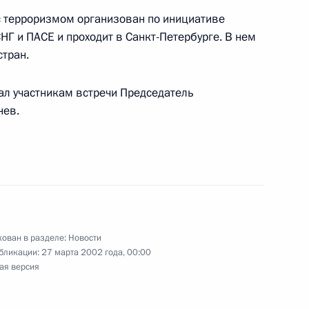
жин в честь Председателя
1
 терроризмом организован по инициативе
 Берлускони
Г и ПАСЕ и проходит в Санкт-Петербурге. В нем
стран.
ал участникам встречи Председатель
нев.
ладимира Путина
ем
 Президента России
4
 Италии Сильвио Берлускони
ован в разделе:
Новости
бликации:
27 марта 2002 года, 00:00
ая версия