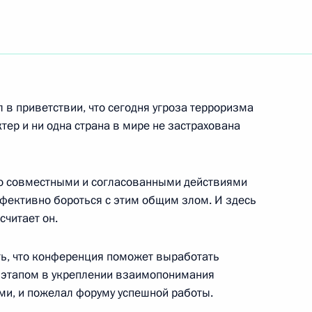
 назначении полковника
ом внутренних дел
л в приветствии, что сегодня угроза терроризма
ер и ни одна страна в мире не застрахована
ер-министру Республики
ание, посвященное
ко совместными и согласованными действиями
х отношений
фективно бороться с этим общим злом. И здесь
считает он.
ь, что конференция поможет выработать
 этапом в укреплении взаимопонимания
ми, и пожелал форуму успешной работы.