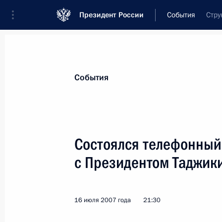
Президент России
События
Стру
Президент
Администрация
Государст
Новости
Стенограммы
Поездки
Те
События
Показа
Состоялся телефонный
с Президентом Таджик
Владимир Путин встретился с глав
Казьминым
17 июля 2007 года, 16:10
Москва
16 июля 2007 года
21:30