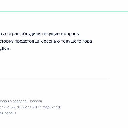
ладимира Путина
мали Рахмоном
вух стран обсудили текущие вопросы
отовку предстоящих осенью текущего года
ОДКБ.
награждении
ийской Федерации»
ован в разделе:
Новости
бликации:
16 июля 2007 года, 21:30
седателем Правительства
1
ая версия