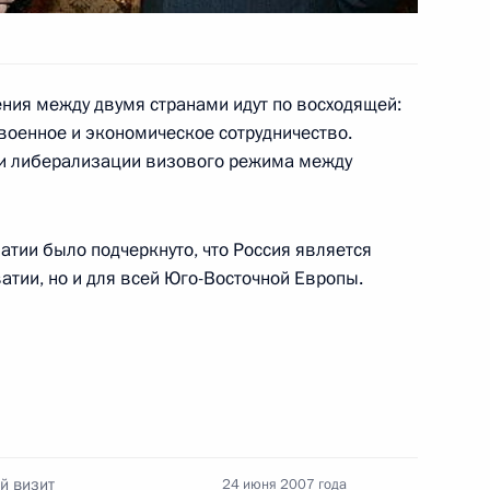
ения между двумя странами идут по восходящей:
зидентом Черногории Филипом
1
военное и экономическое сотрудничество.
ти либерализации визового режима между
атии было подчеркнуто, что Россия является
атии, но и для всей Юго-Восточной Европы.
седательствующим
1
ы Нейбошем Радмановичем
зидентом Македонии Бранко
1
й визит
24 июня 2007 года