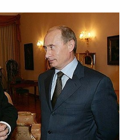
идентом Хорватии Степаном
1
зидентом Сербии Борисом
1
идентом Болгарии Георгием
1