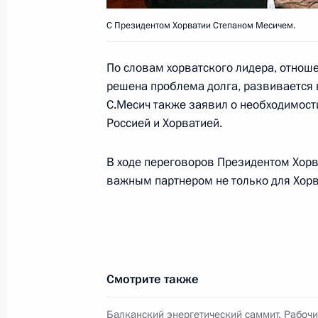
24 июня 2007 года, 21:30
Загреб, Хорватия
С Президентом Хорватии Степаном Месичем.
По словам хорватского лидера, отнош
Владимир Путин встретился с Пре
решена проблема долга, развивается 
Вуяновичем
С.Месич также заявил о необходимос
Россией и Хорватией.
24 июня 2007 года, 21:00
Загреб, Хорватия
В ходе переговоров Президентом Хорв
важным партнером не только для Хорв
Владимир Путин встретился с Пред
Президиума Боснии и Герцеговин
24 июня 2007 года, 20:30
Загреб, Хорватия
Смотрите также
Владимир Путин встретился с Пре
Балканский энергетический саммит. Рабочи
Црвенковским