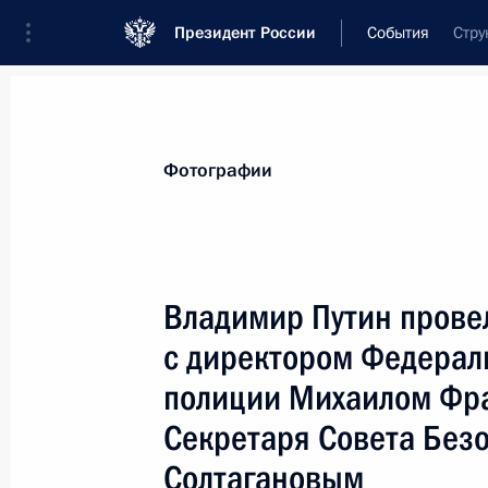
Президент России
События
Стру
Президент
Администрация
Государст
Новости
Стенограммы
Поездки
Те
Фотографии
Показа
Владимир Путин провел
с директором Федерал
30 марта 2001 года, пятница
полиции Михаилом Фр
Владимир Путин провел совещание
Секретаря Совета Без
совершенствования уголовно-проце
Солтагановым
30 марта 2001 года, 18:40
Москва, Кремль