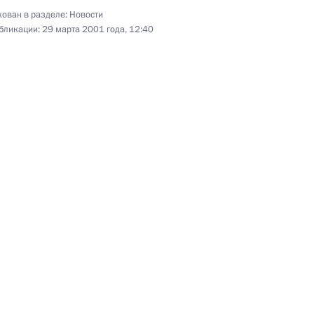
ован в разделе:
Новости
бликации:
29 марта 2001 года, 12:40
ву Летно-исследовательского
равление по случаю 60-летия
 кино Евгения Жарикова
искусства орденом
тепени