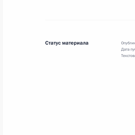
4 сентября 2001 года, 14:00
Москва, Кремл
Владимир Путин поздравил академ
РАН Александра Спирина с 70-лет
Статус материала
Опублик
4 сентября 2001 года, 00:00
Дата пу
Текстов
Президент России подписал Указ «
Президента Российской Федерации
«О Федеральной энергетической к
Федерации»
4 сентября 2001 года, 00:00