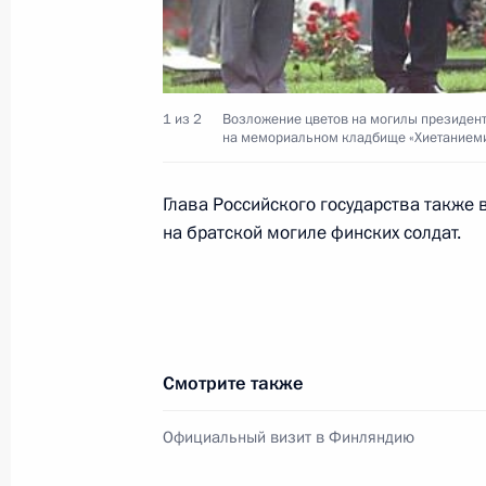
Владимир Путин встретился с быв
1 из 2
Возложение цветов на могилы президен
Колем
на мемориальном кладбище «Хиетаниеми
4 сентября 2001 года, 18:45
Москва, Кремл
Глава Российского государства также 
на братской могиле финских солдат.
Владимир Путин встретился с Пре
Владимиром Ворониным
4 сентября 2001 года, 15:20
Москва, Кремл
Смотрите также
Владимир Путин встретился с Пре
Официальный визит в Финляндию
Ариэлем Шароном