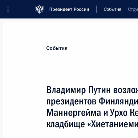
Президент России
События
Стру
Президент
Администрация
Государст
Новости
Стенограммы
Поездки
Те
События
Показа
Владимир Путин возло
президентов Финлянд
Президент России поздравил народ
Дурову с юбилеем
Маннергейма и Урхо К
5 сентября 2001 года, 00:00
кладбище «Хиетанием