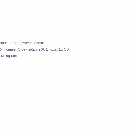
ь
ика РАН, члена президиума
ием
ован в разделе:
Новости
бликации:
3 сентября 2001 года, 15:30
ая версия
О внесении изменения в Указ
 от 29 ноября 1995 г. №1194
омиссии Российской