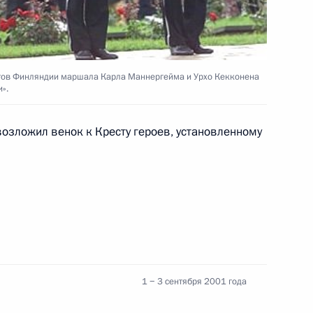
шим канцлером ФРГ Гельмутом
1
тов Финляндии маршала Карла Маннергейма и Урхо Кекконена
».
ь
возложил венок к Кресту героев, установленному
зидентом Молдавии
1
ь
мьер-министром Израиля
2
1 − 3 сентября 2001 года