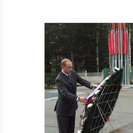
Владимир Путин поздравил участни
международного форума «За безоп
в чрезвычайных ситуациях в XXI ве
спасения-2000»
6 сентября 2000 года, 00:00
Владимир Путин поздравил участник
Всероссийского научно-промышлен
6 сентября 2000 года, 00:00
5 сентября 2000 года, вторник