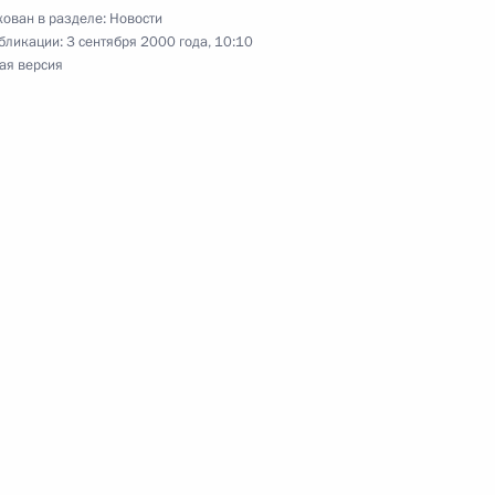
ован в разделе:
Новости
ила Путина были гостями
1
бликации:
3 сентября 2000 года, 10:10
ая версия
приостановлении действия
авы администрации
а 2000г. №308-р
я сельскохозяйственных