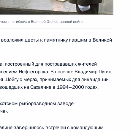
зит в Японию
3
честь погибших в Великой Отечественной войне.
а возложил цветы к памятнику павшим в Великой
м видных японских политиков
2
а, построенный для пострадавших жителей
ясением Нефтегорска. В поселке Владимир Путин
водством Японской федерации
я Шойгу о мерах, принимаемых для ликвидации
2
изошедших на Сахалине в 1994–2000 годах.
нрэн
 Охотском рыборазводном заводе
ча».
н и Премьер-министр Японии
5
алине завершилось встречей с командующим
ый раунд переговоров