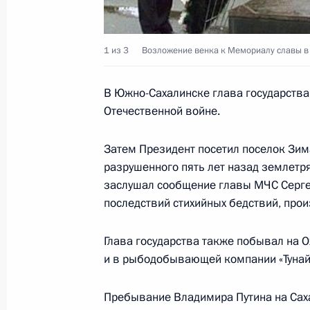
Владимир Путин завершил свой ви
5 сентября 2000 года, 14:00
Токио
1 из 3
Возложение венка к Мемориалу славы в 
В Южно-Сахалинске глава государств
Владимир Путин встретился с рядо
Отечественной войне.
5 сентября 2000 года, 12:20
Токио
Затем Президент посетил поселок Зим
разрушенного пять лет назад землетр
Владимир Путин встретился с руко
заслушал сообщение главы МЧС Серге
последствий стихийных бедствий, про
экономических организаций Кэйда
5 сентября 2000 года, 09:15
Токио
Глава государства также побывал на
и в рыбодобывающей компании «Тунай
Во дворце Акасака Владимир Пути
Пребывание Владимира Путина на Сах
Ёсиро Мори провели заключительн