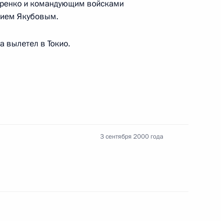
аренко и командующим войсками
рием Якубовым.
а вылетел в Токио.
к
ри дал торжественный прием
1
иных
3 сентября 2000 года
сийско-японские переговоры
2