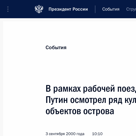
Президент России
События
Стру
Президент
Администрация
Государст
Новости
Стенограммы
Поездки
Те
События
Показа
В рамках рабочей пое
Путин осмотрел ряд к
Владимир Путин поздравил участни
III Международной выставки и нау
объектов острова
по гидроавиации
6 сентября 2000 года, 00:00
3 сентября 2000 года
10:10