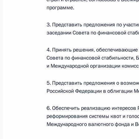
программе.
ребёнка в Российской Федерации»
29 апреля 2009 года, 08:30
3. Представить предложения по участ
заседании Совета по финансовой стаб
28 апреля 2009 года, вторник
4. Принять решения, обеспечивающие 
Совета по финансовой стабильности, 
Указ об освобождении от занимае
и Международной организации комисс
Главного управления внутренних де
полковника милиции Владимира П
5. Представить предложения о возмо
28 апреля 2009 года, 20:00
Российской Федерации в облигации М
6. Обеспечить реализацию интересов 
реформирования системы квот и голос
Встреча с Премьер-министром Бол
Международного валютного фонда и В
28 апреля 2009 года, 19:00
Московская обл