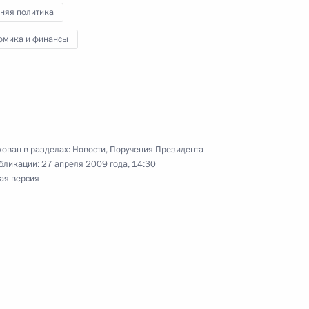
няя политика
омика и финансы
ектив Математического
-летием со дня основания
рия Медведева с участниками
ован в разделах:
Новости
,
Поручения Президента
бликации:
27 апреля 2009 года, 14:30
ан – членов Шанхайской
ая версия
международного
1