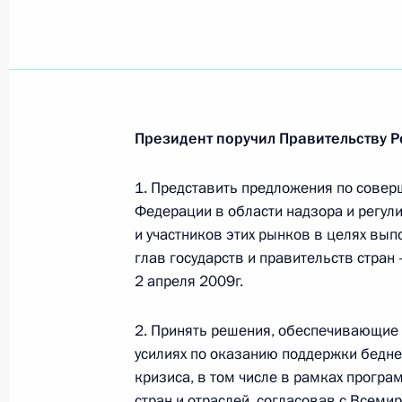
Дмитрий Медведев поздравил дире
теоретических проблем народного 
государственного университета Вя
летием
Президент поручил Правительству Р
29 апреля 2009 года, 10:00
1. Представить предложения по сове
Федерации в области надзора и регул
и участников этих рынков в целях вып
Изменения в отдельные законодат
глав государств и правительств стран 
Федерации, направленные на сове
2 апреля 2009г.
регулирования процедур банкротст
29 апреля 2009 года, 09:00
2. Принять решения, обеспечивающие
усилиях по оказанию поддержки бедн
кризиса, в том числе в рамках прогр
стран и отраслей, согласовав с Всеми
Внесены изменения в закон «Об ос