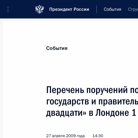
Президент России
События
Стру
Президент
Администрация
Государст
Новости
Стенограммы
Поездки
Те
События
Показа
Перечень поручений по
государств и правитель
Изменения в статью 186 Уголовног
предусматривающие уголовную отве
двадцати» в Лондоне 1
и перевозку поддельных денег и це
29 апреля 2009 года, 10:30
27 апреля 2009 года
14:30