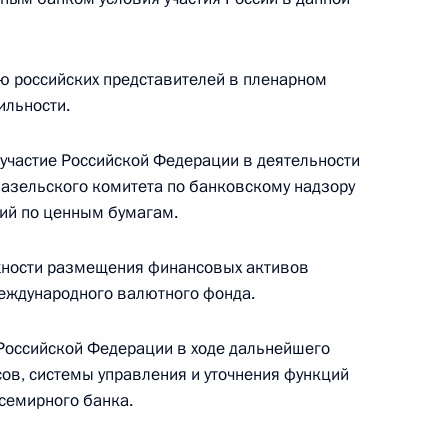
ию российских представителей в пленарном
ильности.
участие Российской Федерации в деятельности
Базельского комитета по банковскому надзору
мой должности начальника
ий по ценным бумагам.
л по Москве генерал-
ронина
жности размещения финансовых активов
еждународного валютного фонда.
Российской Федерации в ходе дальнейшего
ов, системы управления и уточнения функций
гарии Сергеем Станишевым
2
семирного банка.
асть, Барвиха