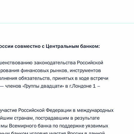
ктора НИИ историко-
зодчества Петрозаводского
чеслава Орфинского с 80-
оссии совместно с Центральным банком:
ршенствованию законодательства Российской
ирования финансовых рынков, инструментов
олнения обязательств, принятых в ходе встречи
ельные акты Российской
— членов «Группы двадцати» в г.Лондоне 1 –
ршенствование
ва
 участие Российской Федерации в международных
ейшим странам, пострадавшим в результате
аммы Всемирного банка по поддержке уязвимых
рным банком условия участия России в данной
новных гарантиях прав