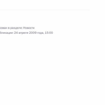
е внутренних дел
ован в разделе:
Новости
редседателя Правительства –
1
бликации:
24 апреля 2009 года, 15:00
ьства Сергеем Собяниным
ммуникаций Игорем
ь, Завидово
 Совета Безопасности
1
ь, Завидово