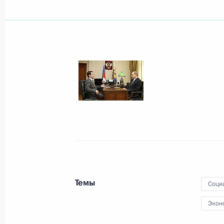
26 апреля 2009 года, воскресенье
Дмитрий Медведев поздравил дире
Российской академии наук Алексея
26 апреля 2009 года, 11:00
24 апреля 2009 года, пятница
Распоряжение о выделении денежны
фонда Президента
24 апреля 2009 года, 19:40
Темы
Соци
Экон