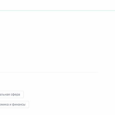
ктора Института Африки
 Васильева с 70-летием
х средств из резервного
альная сфера
омика и финансы