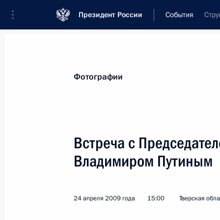
Президент России
События
Стру
Президент
Администрация
Государст
Новости
Стенограммы
Поездки
Те
Фотографии
Показа
Встреча с Председате
Владимиром Путиным
Дмитрий Медведев поздравил перв
в истории советского спорта по лёг
Пономарёву (Ромашкову) с юбилее
24 апреля 2009 года
15:00
Тверская обла
27 апреля 2009 года, 11:00