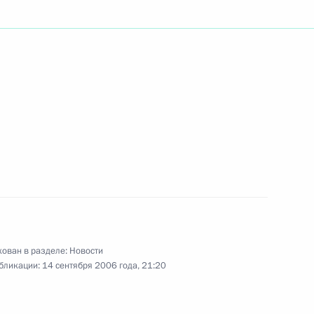
ье
водителями парламентов стран
2
дарственным секретарем
1
елоруссии Павлом Бородиным
ован в разделе:
Новости
 Ручей
бликации:
14 сентября 2006 года, 21:20