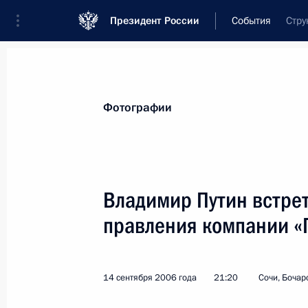
Президент России
События
Стру
Президент
Администрация
Государст
Новости
Стенограммы
Поездки
Те
Фотографии
Показа
Владимир Путин встре
правления компании «
Владимир Путин поздравил коллек
государственной консерватории им
со дня основания вуза
14 сентября 2006 года
21:20
Сочи, Бочар
18 сентября 2006 года, 00:00