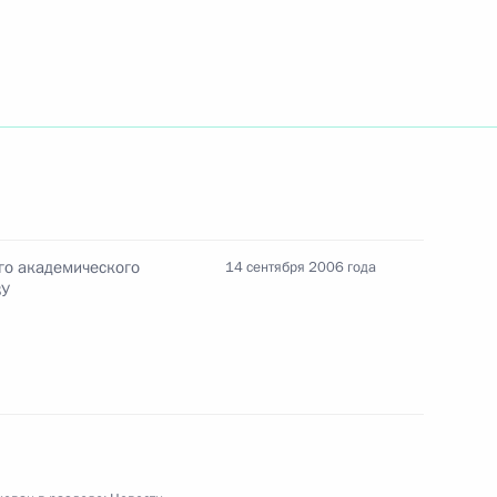
дарственным секретарем
1
елоруссии Павлом Бородиным
 Ручей
го академического
14 сентября 2006 года
ВУ
нных мастеров спорта СССР,
тных чемпионов мира
 50-летним юбилеем