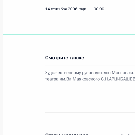
14 сентября 2006 года
00:00
16 сентября 2006 года, суббота
Владимир Путин встретился с Госу
Союзного государства России и Б
16 сентября 2006 года, 11:50
Сочи, Бочаров
Смотрите также
Художественному руководителю Московско
театра им.Вл.Маяковского С.Н.АРЦИБАШЕ
Владимир Путин поздравил заслуже
олимпийских чемпионов, многокра
и Европы братьев Белоглазовых с
16 сентября 2006 года, 00:00