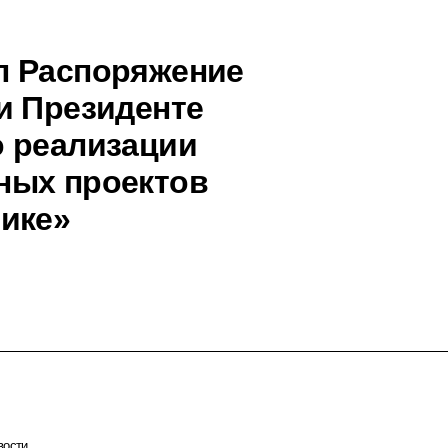
л Распоряжение
и Президенте
о реализации
ных проектов
ике»
вости