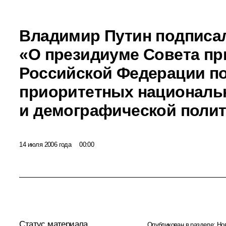
Владимир Путин подписа
«О президиуме Совета пр
Российской Федерации п
приоритетных националь
и демографической полит
14 июля 2006 года
00:00
Статус материала
Опубликован в разделе:
Но