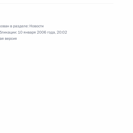
ован в разделе:
Новости
бликации:
10 января 2006 года, 20:02
ая версия
сульман России с праздником
1
рами мусульманских
1