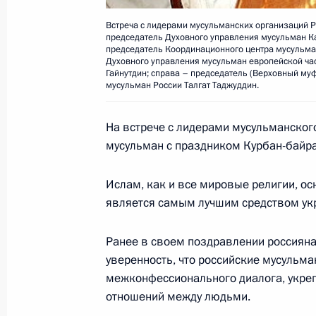
Встреча с лидерами мусульманских организаций Ро
председатель Духовного управления мусульман К
председатель Координационного центра мусульма
Владимир Путин подписал Федерал
Духовного управления мусульман европейской час
Гайнутдин; справа – председатель (Верховный му
изменений в статьи 44, 54 и 402 
мусульман России Талгат Таджуддин.
кодекса Российской Федерации»
11 января 2006 года, 00:00
На встрече с лидерами мусульманског
мусульман с праздником Курбан-байра
Ислам, как и все мировые религии, ос
Владимир Путин подписал Федерал
является самым лучшим средством укр
изменений в Уголовно-исполнитель
Федерации»
Ранее в своем поздравлении россиян
11 января 2006 года, 00:00
уверенность, что российские мусульма
межконфессионального диалога, укре
отношений между людьми.
Владимир Путин подписал Федерал