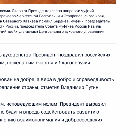
ссии. Слева от Президента (слева направо): муфтий,
арачаево-Черкесской Республики и Ставропольского края,
н Северного Кавказа Исмаил Бердиев, муфтий, председатель
ьный закон «О внесении
ти России, председатель Совета муфтиев России Равиль
фтий, шейх-уль-ислам) Центрального духовного управления
Уголовно-процессуального
о духовенства Президент поздравил российских
м, пожелал им счастья и благополучия.
нован на добре, а вера в добро и справедливость
ьный закон «О внесении
епления страны, отметил Владимир Путин.
ный кодекс Российской
ам, исповедующим ислам, Президент выразил
не будут и впредь содействовать развитию
плению взаимопонимания и добрососедских
ьный закон «О ратификации