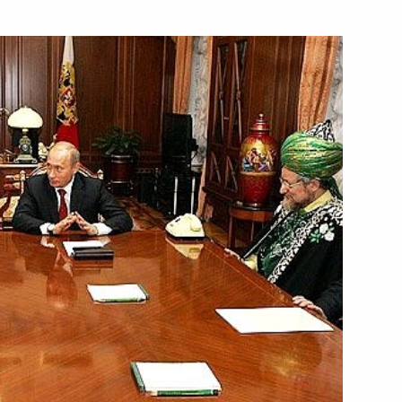
идентом Афганистана
1
стителем председателя КНР
церемонии инаугурации
 Назарбаева