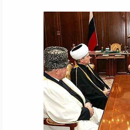
Владимир Путин встретился с През
Хамидом Карзаем
11 января 2006 года, 11:20
Владимир Путин встретился с заме
Цзэн Цинхуном
11 января 2006 года, 10:00
Астана
Владимир Путин присутствовал на 
Президента Казахстана Нурсултана
11 января 2006 года, 09:00
Астана