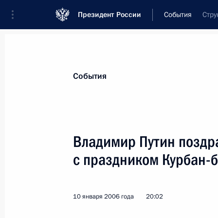
Президент России
События
Стру
Президент
Администрация
Государст
Новости
Стенограммы
Поездки
Те
События
Показа
Владимир Путин поздр
с праздником Курбан-
11 января 2006 года, среда
Владимир Путин встретился с През
Ющенко
10 января 2006 года
20:02
11 января 2006 года, 11:50
Астана