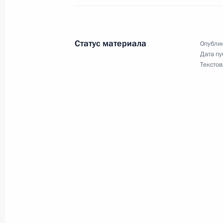
11 января 2006 года, 00:00
Статус материала
Опублик
Дата пу
10 января 2006 года, вторник
Текстов
Владимир Путин поздравил всех му
Курбан-байрам
10 января 2006 года, 20:02
Владимир Путин встретился с лиде
организаций России
10 января 2006 года, 16:30
Москва. Кремль