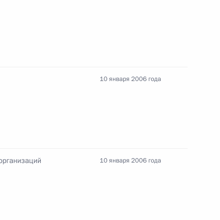
ацией и Мексиканскими
 для отбывания наказания
ы»
10 января 2006 года
ьный закон «О ратификации
 Российской Федерации
русь об использовании
зца»
 организаций
10 января 2006 года
 изменения в структуре