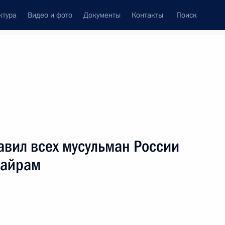
ктура
Видео и фото
Документы
Контакты
Поиск
венный Совет
Совет Безопасности
Комиссии и советы
леграммы
Сведения о Президенте
январь, 2006
ть следующие материалы
авил всех мусульман России
байрам
идентом Украины Виктором
2