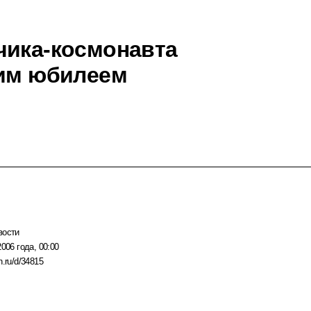
чика-космонавта
ним юбилеем
вости
2006 года, 00:00
n.ru/d/34815