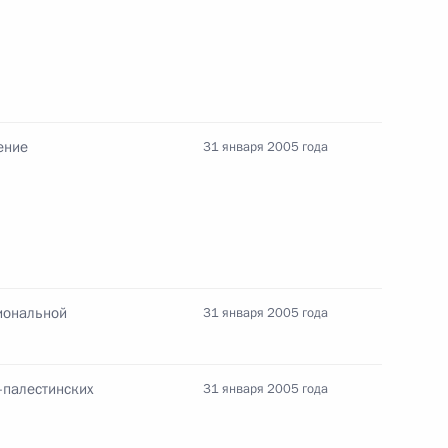
 судебного пристава
ка, академика РАН Евгения
ение
31 января 2005 года
ную телеграмму академику
иональной
31 января 2005 года
 связи с 75-летием
-палестинских
31 января 2005 года
 Сафина с победой