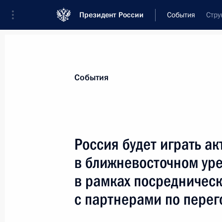
Президент России
События
Стру
Президент
Администрация
Государст
Новости
Стенограммы
Поездки
Те
События
Показа
Россия будет играть а
в ближневосточном уре
Владимир Путин встретился с през
института, академиком РАН Евген
в рамках посредническ
2 февраля 2005 года, 15:45
Москва, Кремль
с партнерами по перег