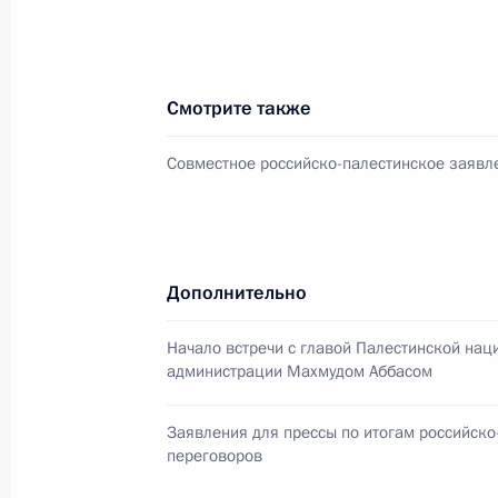
приставов – заместителем главного
2 февраля 2005 года, 11:35
Смотрите также
Президент поздравил ученого-физи
Совместное российско-палестинское заявл
Велихова с 70-летием
2 февраля 2005 года, 10:45
Дополнительно
Президент направил поздравитель
Начало встречи с главой Палестинской нац
и советнику РАН Дмитрию Львову, в
администрации Махмудом Аббасом
2 февраля 2005 года, 10:40
Заявления для прессы по итогам российско
переговоров
Владимир Путин поздравил Марата