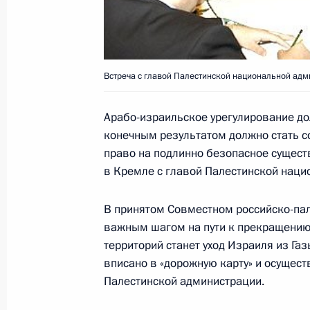
Владимир Путин прибыл в Министе
обороны, чрезвычайным ситуациям
стихийных бедствий
Встреча с главой Палестинской национальной ад
2 февраля 2005 года, 12:40
Москва, Мчс
Арабо-израильское урегулирование до
конечным результатом должно стать с
право на подлинно безопасное сущест
Владимир Путин назначил Владими
в Кремле с главой Палестинской нац
директора Федеральной регистрац
заместителем главного государств
В принятом Совместном российско-пал
2 февраля 2005 года, 11:40
важным шагом на пути к прекращению
территорий станет уход Израиля из Га
вписано в «дорожную карту» и осущест
Владимир Путин своим указом наз
Палестинской администрации.
заместителем директора Федераль