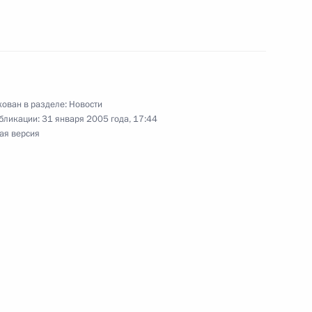
 по теннису
ких спортсменов с победой
ован в разделе:
Новости
бликации:
31 января 2005 года, 17:44
му катанию
ая версия
учно-исследовательского
биологии СО РАН, академика
ем