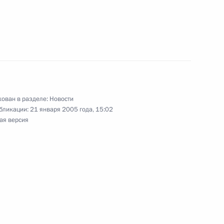
ладимира Путина
мом Каримовым
ован в разделе:
Новости
бликации:
21 января 2005 года, 15:02
ая версия
т быть центральной фигурой
1
щий центр – имеет
1