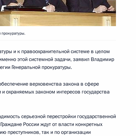
, директора Института физики
 прокуратуры.
мика РАН Георгия Голицына
атуры и к правоохранительной системе в целом
 именно этой системной задачи, заявил Владимир
егии Генеральной прокуратуры.
 обеспечение верховенства закона в сфере
и и охраняемых законом интересов государства
 с членами Совета
1
одимость серьезной перестройки государственной
 Граждане России ждут от власти конкретных
ию преступников, так и по организации