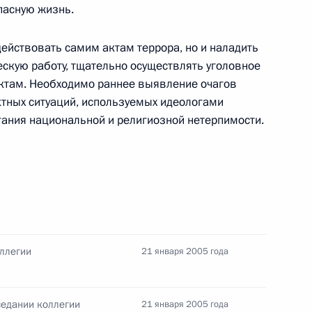
пасную жизнь.
 увеличении должностных
ации»
ействовать самим актам террора, но и наладить
ескую работу, тщательно осуществлять уголовное
актам. Необходимо раннее выявление очагов
тных ситуаций, используемых идеологами
-министру Великобритании
ания национальной и религиозной нетерпимости.
ам оказания помощи
твам Южной и Юго-Восточной
ллегии
21 января 2005 года
ю артистку России, актрису
 с юбилеем
седании коллегии
21 января 2005 года