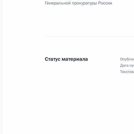
Генеральной прокуратуры России
21 января 2005 года, пятница
Состоялся телефонный разговор В
с Президентом Узбекистана Исла
21 января 2005 года, 18:20
Статус материала
Опублик
Дата пу
Текстов
Только свободный гражданин може
в современном обществе
21 января 2005 года, 16:52
Генпрокуратура – как координирую