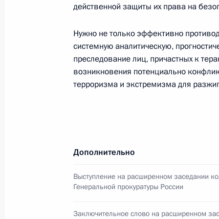
действенной защиты их права на безо
Владимир Путин подписал Указ «Об
окладов судей в Российской Федер
Нужно не только эффективно противод
22 января 2005 года, 00:00
системную аналитическую, прогностич
преследование лиц, причастных к тер
возникновения потенциально конфлик
Владимир Путин направил Премьер
терроризма и экстремизма для разжиг
Энтони Блэру послание по вопрос
пострадавшим от цунами государс
Азии
22 января 2005 года, 00:00
Дополнительно
Выступление на расширенном заседании ко
Владимир Путин поздравил народну
Генеральной прокуратуры России
театра и кино Валентину Талызину
Заключительное слово на расширенном за
22 января 2005 года, 00:00