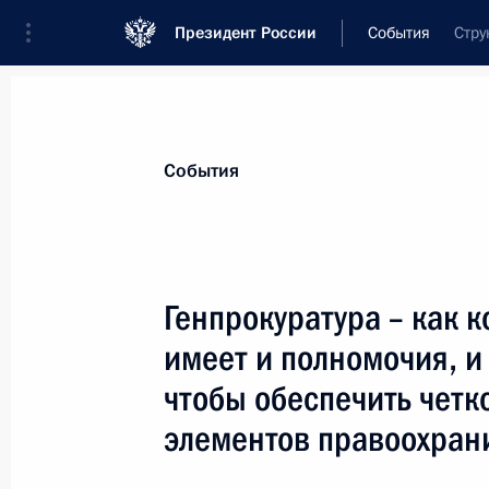
Президент России
События
Стру
Президент
Администрация
Государст
Новости
Стенограммы
Поездки
Те
События
Показа
Генпрокуратура – как 
имеет и полномочия, 
Владимир Путин встретился с През
Ющенко
чтобы обеспечить четк
24 января 2005 года, 16:30
элементов правоохра­н