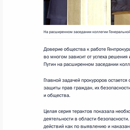
Владимир Путин поздравил ученого
На расширенном заседании коллегии Генеральной
атмосферы им. А.М.Обухова, акаде
с 70-летием
Доверие общества к работе Генпрокур
23 января 2005 года, 00:00
во многом зависит от успеха решения
Путин на расширенном заседании колл
22 января 2005 года, суббота
Главной задачей прокуроров остается
защиты прав граждан, их безопасност
Владимир Путин провел совещание
и общества.
Безопасности
22 января 2005 года, 12:20
Целая серия терактов показала необх
деятельности в области безопасности.
действий как по выявлению и наказан