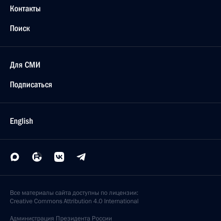
20 января 2005 года, 00:00
19 января 2005 года, среда
Состоялся телефонный разговор Владимира
Путина с Президентом Франции Жаком Шираком
19 января 2005 года, 21:50
Владимир Путин провел рабочую встречу
с Председателем Правительства Михаилом
Фрадковым
19 января 2005 года, 14:45
Владимир Путин встретился с главой Мордовии