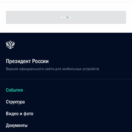
Владимир Путин встретился с Президентом
Эстонии Арнольдом Рюйтелем
20 января 2005 года, 15:20
Владимир Путин поздравил Виктора Ющенко
с избранием на пост Президента Украины
20 января 2005 года, 15:00
Владимир Путин поздравил мусульман России
с праздником Курбан-байрам
20 января 2005 года, 08:20
Владимир Путин поздравил население Мордовии
с 75-летием со дня основания республики