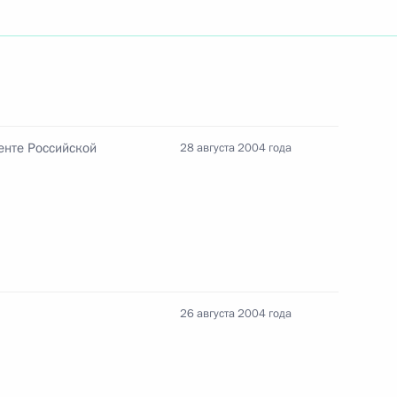
нцлер Германии Герхард
3
ции главы Российского
енте Российской
28 августа 2004 года
ента Белоруссии Александра
26 августа 2004 года
йского чемпиона