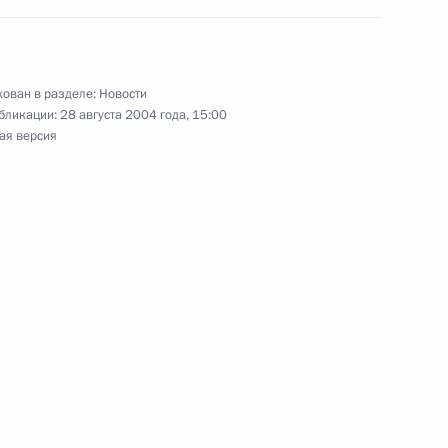
ера спорта СССР Павла
ован в разделе:
Новости
бликации:
28 августа 2004 года, 15:00
ая версия
азскими ветеранами
1
тречу с Раулем Хаджимбой
встрече российских
1