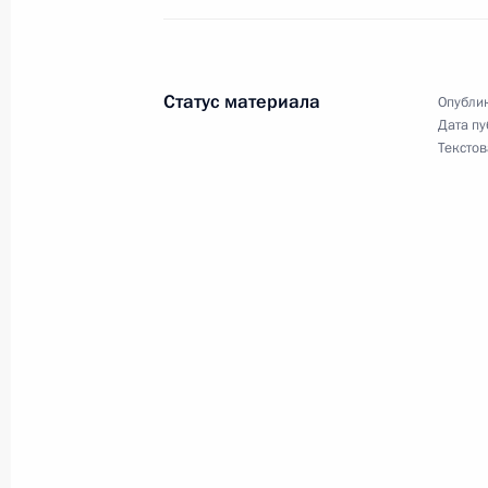
по гимнастике, заслуженного маст
Столбова с 75-летием
30 августа 2004 года, 00:00
Статус материала
Опублик
Дата пу
Текстов
29 августа 2004 года, воскресенье
После беседы с российскими и абх
Владимир Путин провел краткую вс
29 августа 2004 года, 21:30
Сочи
Владимир Путин принял участие во 
и абхазских ветеранов в Сочи
29 августа 2004 года, 20:30
Сочи