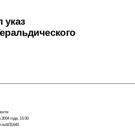
 указ
Геральдического
вости
 2004 года, 15:00
n.ru/d/31640