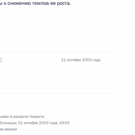
ы к снижению темпов ее роста.
ина с Президентом Киргизии
2
 состоялся телефонный
С
21 октября 2003 года
краины Владимира Путина
ствие организаторам,
 форума-2003»
ован в разделе:
Новости
бликации:
21 октября 2003 года, 19:53
ая версия