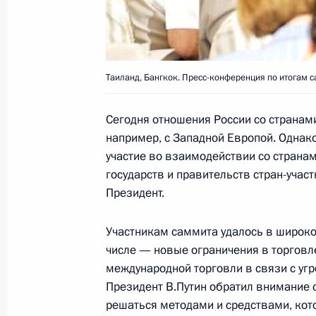
Президент России провел пресс-ко
подвел итоги своего визита в Кирг
23 октября 2003 года, 12:30
Бишкек
Таиланд, Бангкок. Пресс-конференция по итогам 
Владимир Путин выступил на инвес
Сегодня отношения России со странами
Киргизия»
например, с Западной Европой. Однако
участие во взаимодействии со странам
23 октября 2003 года, 11:40
Бишкек
государств и правительств стран-учас
Президент.
Президенты России и Киргизии при
Участникам саммита удалось в широко
российской военной авиабазы вбли
числе — новые ограничения в торговл
международной торговли в связи с угр
23 октября 2003 года, 10:30
Президент В.Путин обратил внимание с
решаться методами и средствами, кот