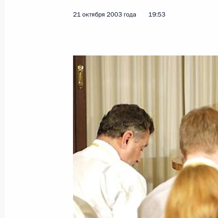
21 октября 2003 года
19:53
Владимир Путин прибыл к театраль
чтобы почтить память жертв теракт
в октябре прошлого года
23 октября 2003 года, 19:10
Москва
Открытие авиабазы в Канте – необ
мера, поскольку, несмотря на стаб
политической обстановки в Центра
террористических вылазок извне п
23 октября 2003 года, 18:35