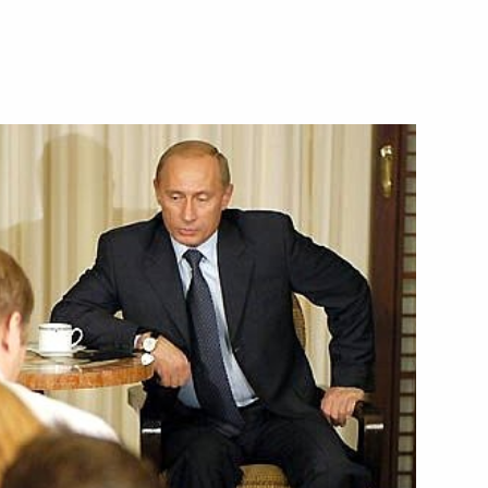
ному центру на Дубровке,
2
а, совершенного здесь
ходимая и своевременная
1
ильность военно-
льной Азии, опасность
о‑прежнему остается