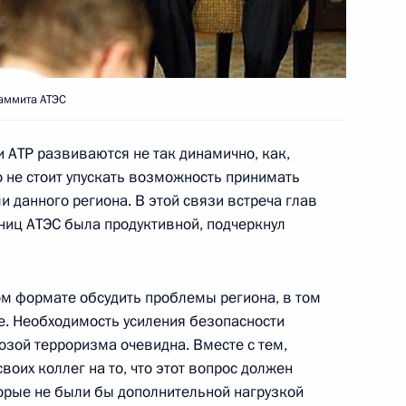
нференцию, на которой
изию
саммита АТЭС
тиционном форуме «Россия–
 АТР развиваются не так динамично, как,
1
 не стоит упускать возможность принимать
и данного региона. В этой связи встреча глав
тниц АТЭС была продуктивной, подчеркнул
няли участие в открытии
5
м формате обсудить проблемы региона, в том
зи киргизского города Кант
е. Необходимость усиления безопасности
озой терроризма очевидна. Вместе с тем,
воих коллег на то, что этот вопрос должен
орые не были бы дополнительной нагрузкой