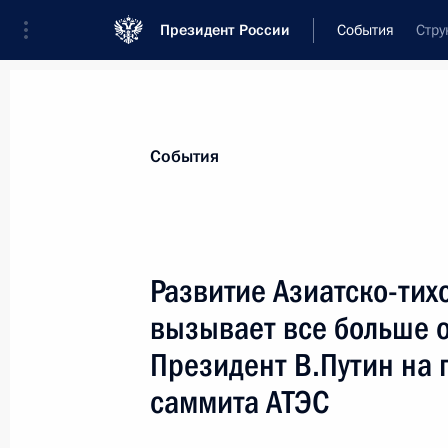
Президент России
События
Стру
Президент
Администрация
Государст
Новости
Стенограммы
Поездки
Те
События
Показа
Развитие Азиатско-тих
вызывает все больше 
23 октября 2003 года, четверг
Президент В.Путин на 
Владимир Путин провел рабочую вс
саммита АТЭС
Правительства Михаилом Касьяно
23 октября 2003 года, 19:50
Ново-Огарево