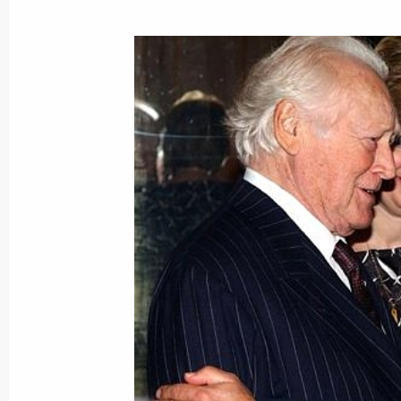
Владимир Путин обсудил с главой 
в зоне землетрясений на юге Сиби
1 октября 2003 года, 13:40
Москва, Кремль
Президент России подписал закон
минимального размера оплаты труд
первого разряда для работников 
1 октября 2003 года, 00:00
Президент России поздравил колле
Воронежского механического завод
основания предприятия