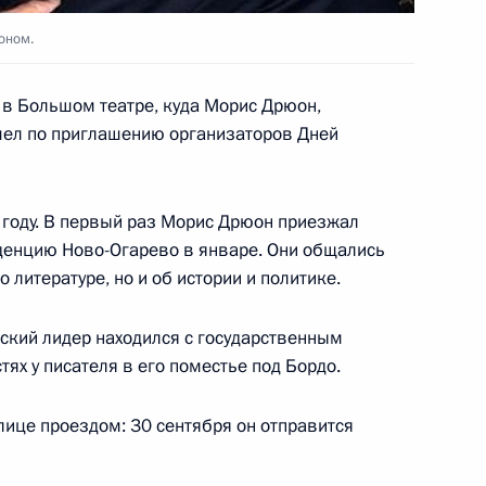
оном.
 в Большом театре, куда Морис Дрюон,
шел по приглашению организаторов Дней
оссии и Белоруссии
2
укашенко
 году. В первый раз Морис Дрюон приезжал
ль
иденцию Ново-Огарево в январе. Они общались
о литературе, но и об истории и политике.
иков Фестиваля школьных
1
йский лидер находился с государственным
ях у писателя в его поместье под Бордо.
ль
лице проездом: 30 сентября он отправится
премьер-министр Михаил
1