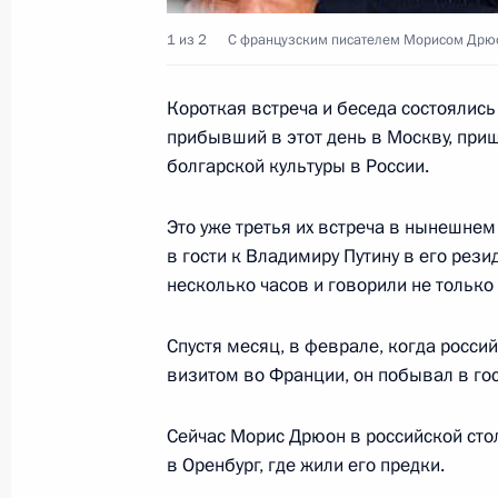
1 октября 2003 года, 00:00
1 из 2
С французским писателем Морисом Дрю
Короткая встреча и беседа состоялись
30 сентября 2003 года, вторник
прибывший в этот день в Москву, при
Состоялась встреча президентов Р
болгарской культуры в России.
Владимира Путина и Александра Л
Это уже третья их встреча в нынешнем
30 сентября 2003 года, 22:00
Москва, Крем
в гости к Владимиру Путину в его рез
несколько часов и говорили не только 
Владимир Путин поздравил участн
Спустя месяц, в феврале, когда росси
библиотек «БиблиОбраз»
визитом во Франции, он побывал в гост
30 сентября 2003 года, 20:50
Москва, Крем
Сейчас Морис Дрюон в российской сто
в Оренбург, где жили его предки.
Выполняя поручение Президента, 