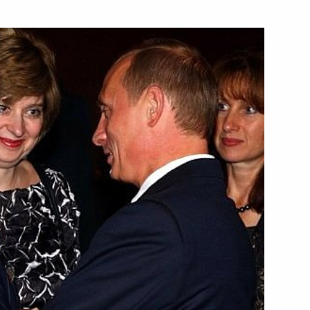
МЧС Сергеем Шойгу ситуацию
1
ри
ы об изменении
а, а также тарифной ставки
бюджетной сферы
ктив и руководство
а с 75-летием со дня