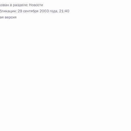
ой границы России
ован в разделе:
Новости
бликации:
29 сентября 2003 года, 21:40
ль
ая версия
ого архитектора СССР Игоря
ик
нцузским писателем Морисом
2