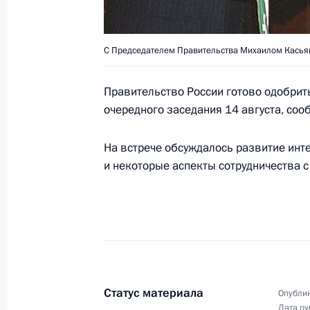
С Председателем Правительства Михаилом Касья
Владимир Путин провел рабочую вс
«Отечество – Вся Россия» в Госуда
Правительство России готово одобрить
Володиным
очередного заседания 14 августа, соо
15 августа 2003 года, 14:10
Ново-Огарево
На встрече обсуждалось развитие инт
и некоторые аспекты сотрудничества с
Владимир Путин выразил соболезн
скульптора Льва Кербеля в связи с
15 августа 2003 года, 00:00
Президент России по случаю нацио
Статус материала
Опублик
Дня Независимости направил позд
Дата пу