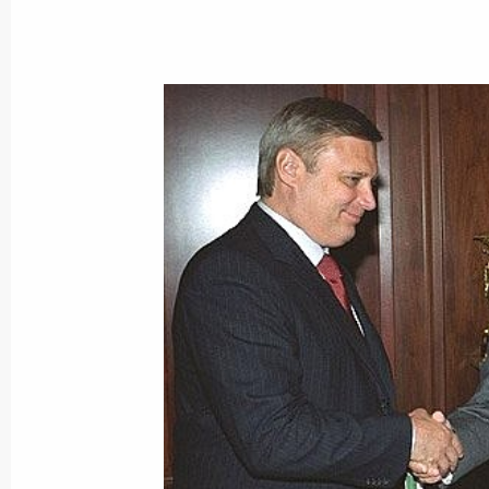
15 августа 2003 года, пятница
Состоялся телефонный разговор В
с Президентом Узбекистана Исла
15 августа 2003 года, 18:40
Владимир Путин встретился с пред
компании «Газпром» Алексеем Ми
15 августа 2003 года, 16:40
Ново-Огарево
Владимир Путин провел встречу с 
разведки Сергеем Лебедевым
15 августа 2003 года, 14:50
Ново-Огарево