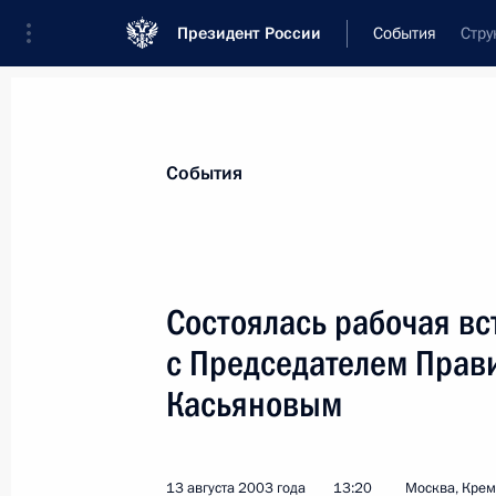
Президент России
События
Стру
Президент
Администрация
Государст
Новости
Стенограммы
Поездки
Те
События
Показа
Состоялась рабочая в
с Председателем Прав
Президент России подписал Указ «
резолюции Совета Безопасности ОО
Касьяновым
16 августа 2003 года, 00:00
13 августа 2003 года
13:20
Москва, Кре