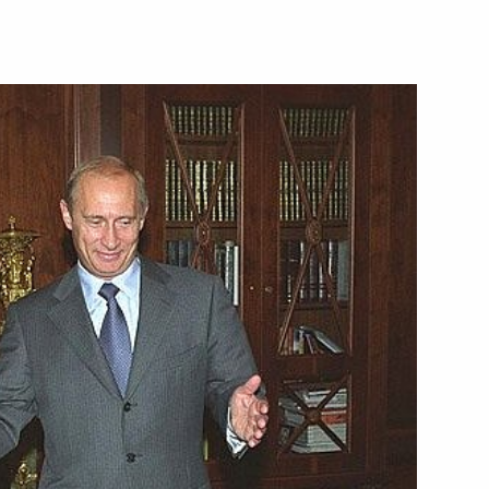
ладимира Путина
мом Каримовым
седателем правления
1
ллером
директором Службы внешней
1