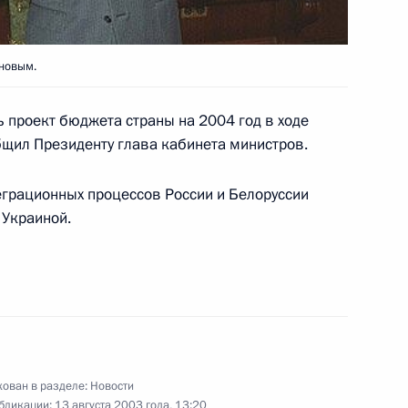
новым.
тречу с лидером фракции
1
рственной Думе Вячеславом
 проект бюджета страны на 2004 год в ходе
бщил Президенту глава кабинета министров.
еграционных процессов России и Белоруссии
 Украиной.
ования родным и близким
 его кончиной
нального праздника Индии –
ован в разделе:
Новости
равительные телеграммы
бликации:
13 августа 2003 года, 13:20