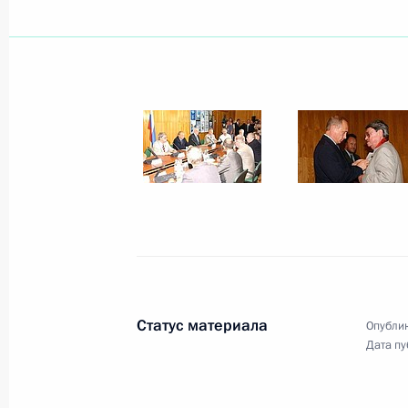
на Северном Кавказе. Но террорис
преступную волю. Их кровавые злод
политического урегулирования и в
мирной жизни, говорится в телег
и близким погибших в результате т
2 августа 2003 года, 17:42
Владимир Путин провел рабочую вс
иностранных дел Игорем Ивановы
2 августа 2003 года, 14:30
Ново-Огарево
Статус материала
Опублик
Дата пу
Владимир Путин провел встречу с 
службы безопасности Николаем Па
прокурором Владимиром Устиновы