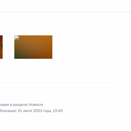
там не удастся навязать свою
еяния не остановят процесс
осстановления нормальной
рамме соболезнования родным
еракта в Моздоке
тречу с Министром
м
ован в разделе:
Новости
бликации:
31 июля 2003 года, 15:45
директором Федеральной
1
трушевым и Генеральным
м