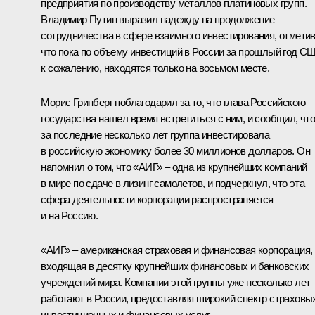
предприятия по производству металлов платиновых групп.
Владимир Путин выразил надежду на продолжение
сотрудничества в сфере взаимного инвестирования, отметив
что пока по объему инвестиций в России за прошлый год С
к сожалению, находятся только на восьмом месте.
Морис Гринберг поблагодарил за то, что глава Российского
государства нашел время встретиться с ним, и сообщил, чт
за последние несколько лет группа инвестировала
в российскую экономику более 30 миллионов долларов. Он
напомнил о том, что «АИГ» – одна из крупнейших компаний
в мире по сдаче в лизинг самолетов, и подчеркнул, что эта
сфера деятельности корпорации распространяется
и на Россию.
«АИГ» – американская страховая и финансовая корпорация,
входящая в десятку крупнейших финансовых и банковских
учреждений мира. Компании этой группы уже несколько лет
работают в России, предоставляя широкий спектр страховы
инвестиционных и финансовых услуг.