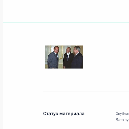
Президент поздравил с 65-летием 
СССР, художественного руководител
государственного академического 
Роберта Стуруа
31 июля 2003 года, 00:00
Президент поздравил с 65-летием
Сергиева, директора Института ме
и тропической медицины им. Е.И.
31 июля 2003 года, 00:00
Статус материала
Опублик
Дата пу