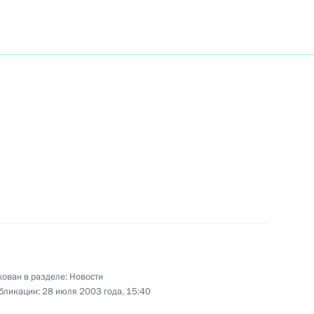
режиссера, народного артиста
я Грузинского
театра имени Шота Руставели
 академика РАМН Владимира
дицинской паразитологии
Марциновского
ован в разделе:
Новости
бликации:
28 июля 2003 года, 15:40