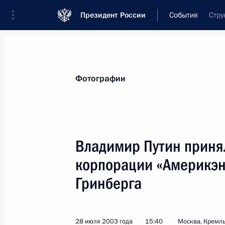
Президент России
События
Стру
Президент
Администрация
Государст
Новости
Стенограммы
Поездки
Те
Фотографии
Показа
Владимир Путин приня
корпорации «Америкэн
Президент подписал Указ «Об утве
о специальной комиссии по вопрос
Гринберга
Российской Федерации облученных
зарубежного производства и ее сос
28 июля 2003 года
15:40
Москва, Кремл
31 июля 2003 года, 00:00