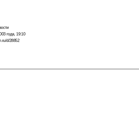
вости
003 года, 19:10
n.ru/d/28852