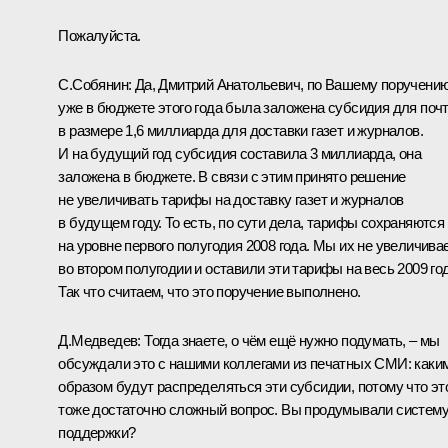
Пожалуйста.
С.Собянин: Да, Дмитрий Анатольевич, по Вашему поручени
уже в бюджете этого года была заложена субсидия для поч
в размере 1,6 миллиарда для доставки газет и журналов.
И на будущий год субсидия составила 3 миллиарда, она
заложена в бюджете. В связи с этим принято решение
не увеличивать тарифы на доставку газет и журналов
в будущем году. То есть, по сути дела, тарифы сохраняются
на уровне первого полугодия 2008 года. Мы их не увеличива
во втором полугодии и оставили эти тарифы на весь 2009 год
Так что считаем, что это поручение выполнено.
Д.Медведев: Тогда знаете, о чём ещё нужно подумать, – мы
обсуждали это с нашими коллегами из печатных СМИ: каки
образом будут распределяться эти субсидии, потому что эт
тоже достаточно сложный вопрос. Вы продумывали систем
поддержки?