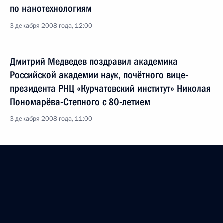
по нанотехнологиям
3 декабря 2008 года, 12:00
Дмитрий Медведев поздравил академика
Российской академии наук, почётного вице-
президента РНЦ «Курчатовский институт» Николая
Пономарёва-Степного с 80-летием
3 декабря 2008 года, 11:00
Указ о награждении председателя
Республиканского комитета Организации
участников Второй мировой войны, сражавшихся
на стороне антигитлеровской коалиции,
проживающих в Литве, гражданина Литовской
Республики Юлиюса-Лёнгинаса Дексниса