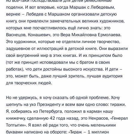
но всё‑таки господствовали для детей ремесленные
поделки. И вот впервые, когда Маршак с Лебедевым,
вернее – Лебедев с Маршаком организовали детскую
книгу, они привлекли замечательных великих художников,
которых мне посчастливилось ещё лично знать: это
Васнецов, Конашевич, это Вера Михайловна Ермолаева.
Это художники, которые не отделяли личное творчество,
задушевное от иллюстраций в детской книге. Они выразили
свой внутренний мир в этих книгах. И их принципом было
(тот же принцип исповедовали мы с братом в своих
работах), что дети достойны высокого искусства. И дети –
это, может быть, даже лучший зритель, лучшая аудитория
для творческих людей.
Но не удержусь, я хочу сказать об одной проблеме. Хочу
шепнуть на ухо Президенту и всем вам одно слово: тиражи.
Я, собираясь из Петербурга, положил в карман нашу
книжечку, сделанную 42 года назад, это Некрасов, «Генерал
Топтыгин». Я взял её ради того, что очень меленькими
буквами написано на обороте: «Тираж – 1 миллион