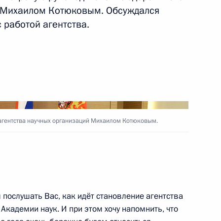
й Михаилом Котюковым. Обсуждался
 Паралимпийских зимних игр
 работой агентства.
 в спринте на дистанции 1
ийских зимних игр
 в спринте на дистанции 1
агентства научных организаций Михаилом Котюковым.
елям Паралимпийских зимних
послушать Вас, как идёт становление агентства
метр Кириллу Михайлову,
Академии наук. И при этом хочу напомнить, что
Лекомцеву