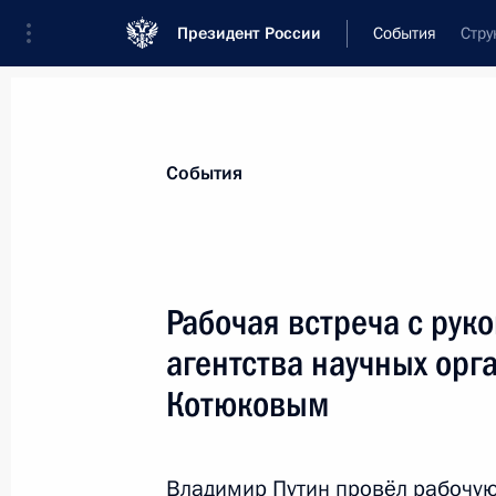
Президент России
События
Стру
Президент
Администрация
Государст
Новости
Стенограммы
Поездки
Те
События
Показа
Рабочая встреча с рук
агентства научных ор
Поздравление чемпионке Паралимп
на дистанции 1 километр Михалин
Котюковым
12 марта 2014 года, 18:25
Владимир Путин провёл рабочую