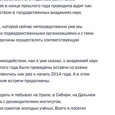
ая в конце прошлого года проводила аудит как
Федерального агентства
4
твом в государственных академиях наук.
отюковым
 которой сейчас непосредственно уже мы
и подведомственными организациями и с теми
 должны осуществлять соответствующую
у Паралимпийских зимних игр
нке преследования Юлии
имодействии, как я уже сказал, с академией наук
шлого года были проведены встречи со всеми
овились как раз к началу 2014 года. А в этом
акие встречи продолжены.
едель я побывал на Урале, в Сибири, на Дальнем
ийских зимних игр
о с руководителями институтов,
нке преследования Михалине
ми советов молодых учёных. Всего я посетил