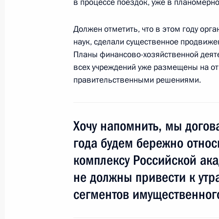
в процессе поездок, уже в планомерн
12 марта 2014 года, 17:20
Должен отметить, что в этом году ор
наук, сделали существенное продвижен
Усилена административная ответст
Планы финансово-хозяйственной деяте
за выпуск на линию неисправных т
всех учреждений уже размещены на от
правительственными решениями.
12 марта 2014 года, 17:20
Хочу напомнить, мы догова
В Лесной кодекс внесены изменени
осуществления мероприятий по защ
года будем бережно относ
12 марта 2014 года, 17:15
комплексу Российской ак
не должны привести к утр
сегментов имущественного
В законодательство внесены изме
на повышение эффективности деят