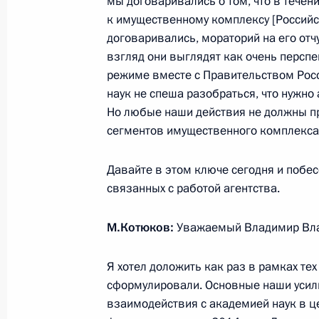
мы договаривались о том, что в течен
к имущественному комплексу [Российс
12 марта 2014 года, 18:10
договаривались, мораторий на его отч
взгляд они выглядят как очень перспе
режиме вместе с Правительством Рос
Поздравление серебряному призёр
наук не спеша разобраться, что нужно
игр в соревнованиях по лыжным го
Но любые наши действия не должны пр
1 километр Григорию Мурыгину
сегментов имущественного комплекса 
12 марта 2014 года, 18:05
Давайте в этом ключе сегодня и побе
связанных с работой агентства.
Поздравление чемпиону XI Паралим
М.Котюков:
Уважаемый Владимир Вл
в соревнованиях по лыжным гонкам
километр Роману Петушкову
Я хотел доложить как раз в рамках те
12 марта 2014 года, 18:00
сформулировали. Основные наши усил
взаимодействия с академией наук в ц