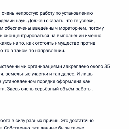
м очень непростую работу по установлению
демии наук. Должен сказать, что те успехи,
гом обеспечены введённым мораторием, потому
ук сконцентрироваться на выполнении именно
росам
2
3м
каясь на то, как отстоять имущество против
‑то в таком‑то направлении.
мственными организациями закреплено около 35
я, земельные участки и так далее. И лишь
нения, направленные
 в установленном порядке оформлена как
 подписи, используемых
ти. Здесь очень серьёзный объём работы.
ота в силу разных причин. Это достаточно
е. Собственно, эти данные были также