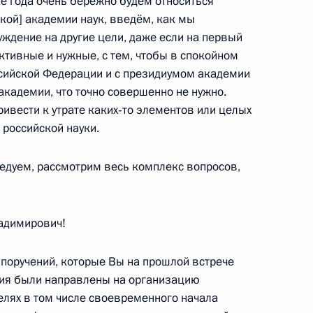
ие года очень бережно будем относиться
кой] академии наук, введём, как мы
уждение на другие цели, даже если на первый
ктивные и нужные, с тем, чтобы в спокойном
сийской Федерации и с президиумом академии
у XI Паралимпийских зимних
 академии, что точно совершенно не нужно.
нкам в спринте на дистанции
ивести к утрате каких‑то элементов или целых
российской науки.
седуем, рассмотрим весь комплекс вопросов,
пийских зимних игр
адимирович!
 в спринте на дистанции 1
х поручений, которые Вы на прошлой встрече
ия были направлены на организацию
елях в том числе своевременного начала