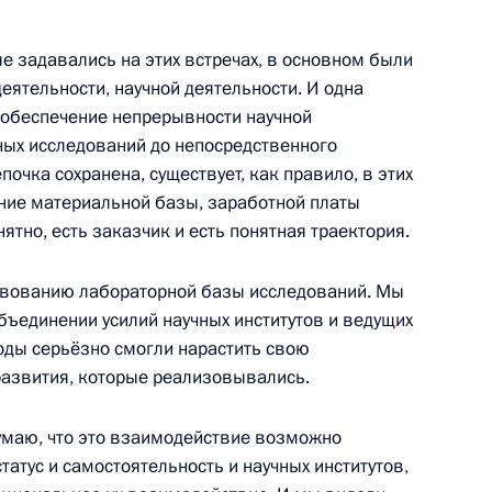
е задавались на этих встречах, в основном были
ятельности, научной деятельности. И одна
у Паралимпийских зимних игр
 обеспечение непрерывности научной
ных исследований до непосредственного
нке преследования Николаю
почка сохранена, существует, как правило, в этих
яние материальной базы, заработной платы
нятно, есть заказчик и есть понятная траектория.
вованию лабораторной базы исследований. Мы
туплением в должность
бъединении усилий научных институтов и ведущих
годы серьёзно смогли нарастить свою
развития, которые реализовывались.
умаю, что это взаимодействие возможно
татус и самостоятельность и научных институтов,
дного паралимпийского
6