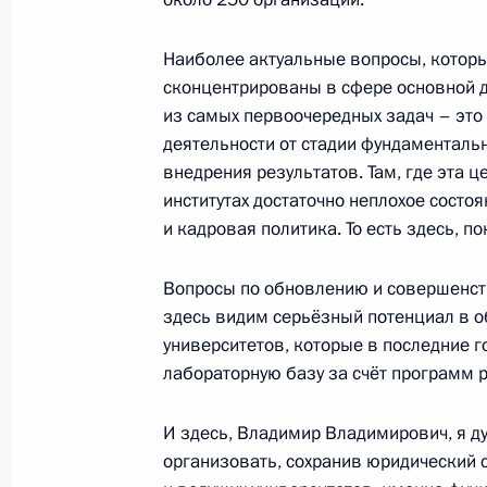
11 марта 2014 года, 19:00
Наиболее актуальные вопросы, которы
сконцентрированы в сфере основной де
Поздравление серебряному призёр
из самых первоочередных задач – это
деятельности от стадии фундаменталь
в соревнованиях по биатлону в го
внедрения результатов. Там, где эта це
Полухину
институтах достаточно неплохое состо
11 марта 2014 года, 18:50
и кадровая политика. То есть здесь, по
Вопросы по обновлению и совершенст
Поздравление Мишель Бачелет с вс
здесь видим серьёзный потенциал в о
Президента Чили
университетов, которые в последние 
лабораторную базу за счёт программ 
11 марта 2014 года, 18:40
И здесь, Владимир Владимирович, я д
организовать, сохранив юридический с
Встреча с президентом Междунаро