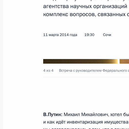
агентства научных организаци
Поздравление бронзовому призёру
комплекс вопросов, связанных с
в соревнованиях по лыжным гонкам
километр Олегу Пономарёву
11 марта 2014 года
19:30
Сочи
12 марта 2014 года, 18:20
Поздравление чемпионке Паралимп
в соревнованиях по лыжным гонкам
4 из 4
Встреча с руководителем Федерального 
километр Анне Милениной
12 марта 2014 года, 18:15
Поздравление лыжникам – победит
В.Путин:
Михаил Михайлович, хотел бы 
игр в спринте на дистанции 1 кило
и как идёт инвентаризация имущества 
Рушану Миннегулову и Владиславу 