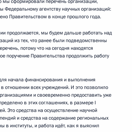
го мы сформировали перечень организаций,
ы Федеральному агентству научных организаций:
у XI Паралимпийских зимних
ено Правительством в конце прошлого года.
ому спорту в слаломе Инге
нии продолжается, мы будем дальше работать над
изаций из тех, что ранее были подведомственны
еречень, потому что на сегодня находятся
ное поручение Правительства продолжить работу
ссийско-китайского
 граждан
ля начала финансирования и выполнения
 в отношении всех учреждений. И это позволило
организациями и своевременно предоставить уже
ределено в этих соглашениях, в размере I
ийских зимних игр
й. Это средства на осуществление научной
спорту в слаломе Александре
ипендий и средства на содержание региональных
ы в институты, и работа идёт, как я выяснил