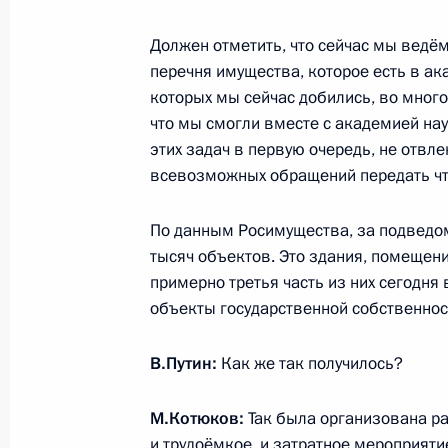
судебных приставов
Должен отметить, что сейчас мы ведё
12 марта 2014 года, 17:10
перечня имущества, которое есть в ака
которых мы сейчас добились, во мно
что мы смогли вместе с академией на
Совещание по экономическим воп
этих задач в первую очередь, не отвле
всевозможных обращений передать что
12 марта 2014 года, 17:00
Сочи
По данным Росимущества, за подведо
тысяч объектов. Это здания, помещени
В законодательство внесены изме
примерно третья часть из них сегодня
на определение видов электронной
объекты государственной собственнос
в различных правоотношениях
12 марта 2014 года, 16:50
В.Путин:
Как же так получилось?
М.Котюков:
Так была организована раб
и трудоёмкое, и затратное мероприяти
11 марта 2014 года, вторник