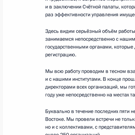
и в заключении Счётной палаты, котор
Рабочая встреча с руководителем 
раз эффективности управления имущес
научных организаций Михаилом К
Здесь видим серьёзный объём работы,
11 марта 2014 года, 19:30
Сочи
занимаемся непосредственно с нашим
государственными органами, которые
регистрацию.
Поздравление серебряному призёр
в соревнованиях по биатлону в го
Мы всю работу проводим в тесном вза
Будалеевой
и с нашими институтами. В конце про
11 марта 2014 года, 19:15
директорами всех организаций, мы гот
году уже непосредственно на местах т
Буквально в течение последних пяти н
Поздравление чемпионке Паралимп
Востоке. Мы провели встречи не тольк
в соревнованиях по биатлону в го
но и с коллективами, с представителя
Лысовой
около 250 организаций.