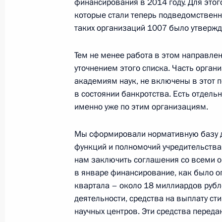
финансирования в 2014 году. Для это
которые стали теперь подведомственн
Поздравление серебряному призёр
таких организаций 1007 было утвержд
игр в соревнованиях по горнолыжн
Медведевой
Тем не менее работа в этом направле
12 марта 2014 года, 17:50
уточнением этого списка. Часть орган
академиям наук, не включены в этот п
в состоянии банкротства. Есть отдель
именно уже по этим организациям.
Подписан закон о ратификации ро
соглашения об облегчении поездок
Мы сформировали нормативную базу д
12 марта 2014 года, 17:30
функций и полномочий учредительства
нам заключить соглашения со всеми 
в январе финансирование, как было оп
Поздравление чемпионке Паралимп
квартала – около 18 миллиардов рубле
в соревнованиях по горнолыжному 
деятельности, средства на выплату ст
Францевой
научных центров. Эти средства передан