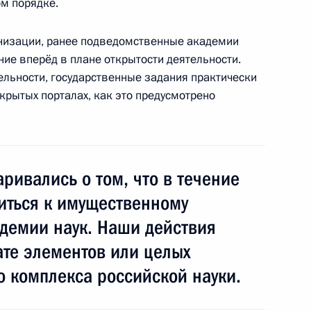
ом порядке.
ганизации, ранее подведомственные академии
ие вперёд в плане открытости деятельности.
венность должностных лиц
льности, государственные задания практически
ранспортных средств
крытых порталах, как это предусмотрено
ривались о том, что в течение
я, связанные с порядком
ите и воспроизводству лесов
иться к имущественному
адемии наук. Наши действия
ате элементов или целых
 комплекса российской науки.
нения, направленные
ельности Федеральной службы