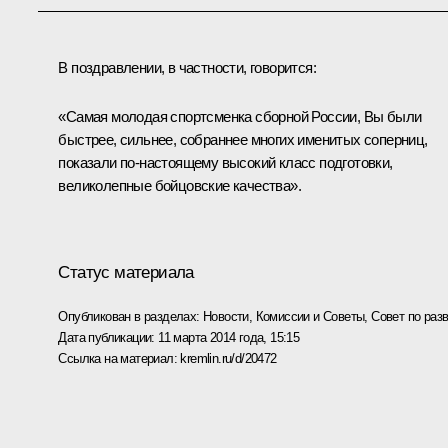
В поздравлении, в частности, говорится:
«Самая молодая спортсменка сборной России, Вы были
быстрее, сильнее, собраннее многих именитых соперниц,
показали по‑настоящему высокий класс подготовки,
великолепные бойцовские качества».
Статус материала
Опубликован в разделах:
Новости
,
Комиссии и Советы
,
Совет по раз
Дата публикации:
11 марта 2014 года, 15:15
Ссылка на материал:
kremlin.ru/d/20472