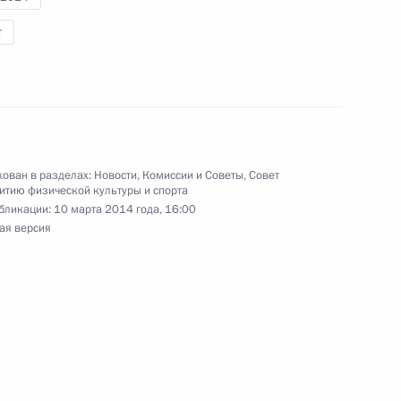
у Паралимпийских зимних игр
т
м на дистанции 15
ован в разделах:
Новости
,
Комиссии и Советы
,
Совет
у Паралимпийских зимних игр
итию физической культуры и спорта
м на дистанции 20
бликации:
10 марта 2014 года, 16:00
ая версия
 Паралимпийских зимних игр
м на дистанции 20