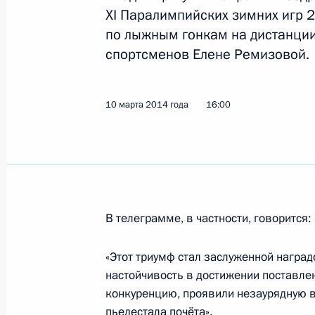
XI Паралимпийских зимних игр 2
Поздравление победителям Парали
по лыжным гонкам на дистанции
в соревнованиях по биатлону Рома
спортсменов Елене Ремизовой.
Быченку и Григорию Мурыгину
11 марта 2014 года, 14:10
10 марта 2014 года
16:00
Поздравление серебряному призёр
в соревнованиях по биатлону Свет
11 марта 2014 года, 14:00
В телеграмме, в частности, говорится:
«Этот триумф стал заслуженной наград
10 марта 2014 года, понедельник
настойчивость в достижении поставл
Рабочая встреча с Министром инос
конкуренцию, проявили незаурядную в
Лавровым
пьедестала почёта».