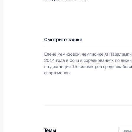
10 марта 2014 года, 18:50
Сочи
Поздравление чемпионке Паралимп
Смотрите также
в соревнованиях по лыжным гонка
километров Елене Ремизовой
Елене Ремизовой, чемпионке XI Паралимпи
10 марта 2014 года, 16:00
2014 года в Сочи в соревнованиях по лыж
на дистанции 15 километров среди слабов
спортсменов
Поздравление бронзовому призёру
в соревнованиях по лыжным гонка
километров Анне Милениной
10 марта 2014 года, 15:50
Темы
Сочи