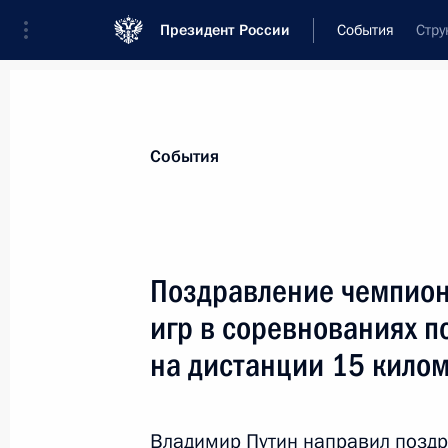
Президент России
События
Стру
Президент
Администрация
Государст
Новости
Стенограммы
Поездки
Те
События
Показа
Поздравление чемпион
игр в соревнованиях 
Поздравление чемпиону Паралимпи
в соревнованиях по биатлону Азату
на дистанции 15 кило
11 марта 2014 года, 15:00
Владимир Путин направил позд