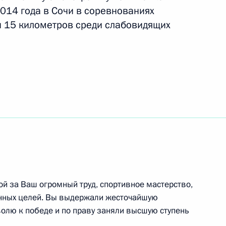
014 года в Сочи в соревнованиях
мпийских зимних игр
 15 километров среди слабовидящих
ну Петушкову, Алексею
у Паралимпийских зимних игр
лане Коноваловой
ой за Ваш огромный труд, спортивное мастерство,
енных целей. Вы выдержали жесточайшую
транных дел Сергеем
2
3м
олю к победе и по праву заняли высшую ступень