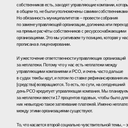
собственников есть, заходят управляющие компании, котор
в общем‑то, не были уполномочены самими собственниками
Но обязанность муниципалитетов – провести собрания
по замене управляющей организации, должника или перехо
на прямые расчёты собственников с ресурсоснабжающими
организациями. Это мы усиливаем ту позицию, которая у на
прописана в лицензировании.
И ужесточение ответственности управляющих организаций
за неплатежи. Потому что у нас есть неплатежи между
управляющими компаниями и РСО, и очень часто дальше
в судах тяжбы идут, и потом по ставке рефинансирования и
[средства] возвращаются. То есть, по сути, на сегодняшний
день РСО кредитует управляющая компания. Мы планируе
за неплатежи ввести 17 процентов годовых, чтобы было для
них невыгодно такое затягивание платежей. Именно неплат
между этими организациями существуют.
То, что касается второй социально чувствительной темы, – 