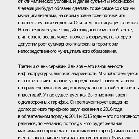
от климатических условий. И далее субъекты Российской
Федерации будут обязаны сделать то же самое со своими
муниципалитетами, на своём уровне тоже обозначить
соответствующие индексы. Считаем, что ситуация сложная.
Но во всяком случае каждый гражданин в местной газете,
в интернете всегда может прочесть формулу, на которую
допустим рост суммарного платежа на территории
непосредственного муниципального образования.
Третий и очень серьёзный вызов – это изношенность
инфраструктуры, высокая аварийность. Мы работаем здесь
в соответствии с планом, утверждённым Правительством,
по привлечению в жилищно-коммунальное хозяйство частн
инвестиций. У нас существует, как Вы отметили, закон
о долгосрочных тарифах. Он регламентирует введение
долгосрочного тарифного регулирования с 2016 года
в обязательном порядке; 2014 и 2015 годы – это по готовнос
регионов, по желанию, по тому, у кого будет желание
максимально привлекать частных инвесторов (а именно это
и есть залог привлечения частного инвестора), будут уже