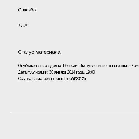
Спасибо.
<…>
Статус материала
Опубликован в разделах:
Новости
,
Выступления и стенограммы
,
Ком
Дата публикации:
30 января 2014 года, 19:00
Ссылка на материал:
kremlin.ru/d/20125