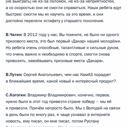
[не выиграть] не из‑за поломок, не из‑за неприятностей,
а со скоростью они не смогли справиться. Наши ребята едут
быстрее: смогли мы их научить за это время, и они
достойно переняли эстафету у старшего поколения.
В.Чагин:
В 2012 году у нас, Вы помните, не было ни одного
призового места, это был первый «Дакар» нашей молодёжи.
Но ребята очень способные, талантливые и сильные духом,
что очень важно и необходимо в спорте, смогли снова
привозить, завоёвывать призовые места «Дакара».
В.Путин:
Сергей Анатольевич,
чем нас КамАЗ порадует
в ближайшее время, какой новый и интересный продукт?
С.Когогин:
Владимир Владимирович, конечно, первое,
нужно было в этот год привезти стране победу – мы её
и привезли. Причём непросто было. Мы с Володей на связи
в день были по многу раз, я чаще узнавал в интернете
новость, ему писал, он мне писал, потом Руслану