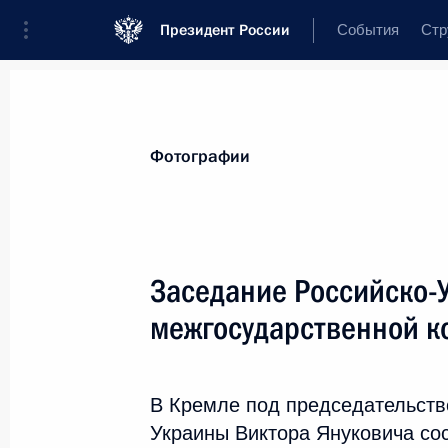
Президент России
События
Стр
Видеозаписи
Фотографии
Аудиозап
Все материалы
Поездки
Совещания,
Фотографии
Показа
Заседание Российско-
межгосударственной к
Заседание Высшего
Евразийского
В Кремле под председательств
экономического совета
Украины Виктора Януковича со