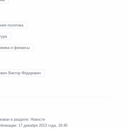
17 декабря 2013 года
14 фото
няя политика
тура
омика и финансы
ович Виктор Фёдорович
Саммит ОДКБ
кован в разделе:
Новости
убликации:
17 декабря 2013 года, 18:40