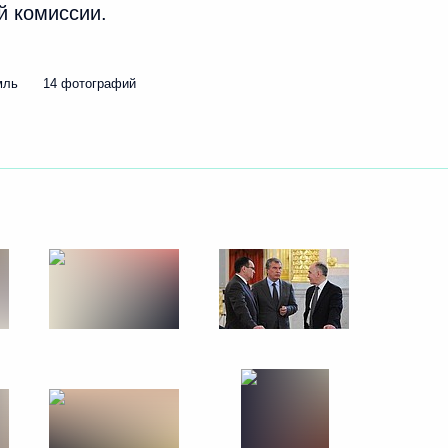
й комиссии.
24 февраля 2014 года
44 фото
мль
14 фотографий
Встреча с Премьер-
министром Венгрии
Виктором Орбаном