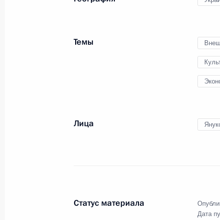
23 декабря 2013 года
22 фото
Темы
Внеш
Куль
Экон
Лица
Янук
Расширенное заседание
коллегии Минобороны
Статус материала
Опубли
Дата п