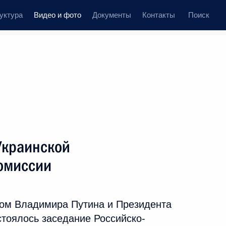
уктура
Видео и фото
Документы
Контакты
Поиск
иси
 встречи
Церемонии
март, 2014
ть следующие материалы
Украинской
омиссии
Встреча с чемпионами
и призёрами XXII
ом Владимира Путина и Президента
Олимпийских зимних игр
стоялось заседание Российско-
2014 года