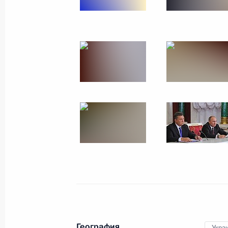
16 января 2014 года
11 фото
Совместное заседание Госсовета
и Комиссии по мониторингу
достижения целевых показателей
развития страны
География
Укра