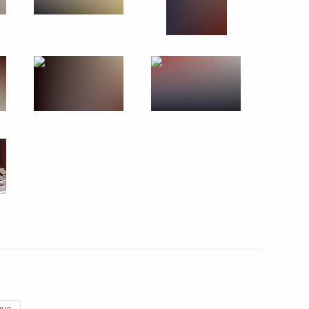
14 января 2014 года
9 фото
Заседание Российско-
Украинской
межгосударственной
комиссии
ина