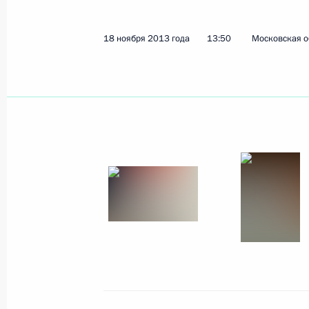
Соболезнования Президенту Латви
18 ноября 2013 года
13:50
Московская о
22 ноября 2013 года, 14:40
Встреча c Премьер-министром Тур
Эрдоганом
22 ноября 2013 года, 12:15
Санкт-Петербур
Владимир Путин поздравил поэта, 
премии Николая Добронравова с 8
22 ноября 2013 года, 09:00