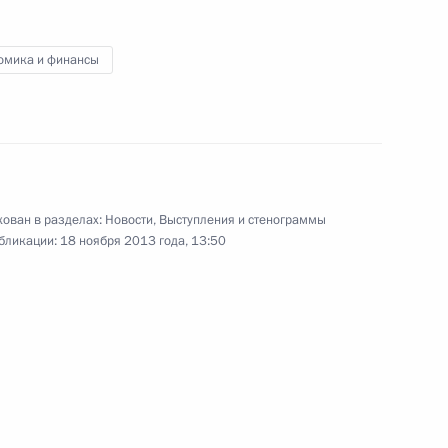
том Франции Франсуа
омика и финансы
кого совета
2
3м
ован в разделах:
Новости
,
Выступления и стенограммы
бликации:
18 ноября 2013 года, 13:50
асть, Ново-Огарёво
9
9м