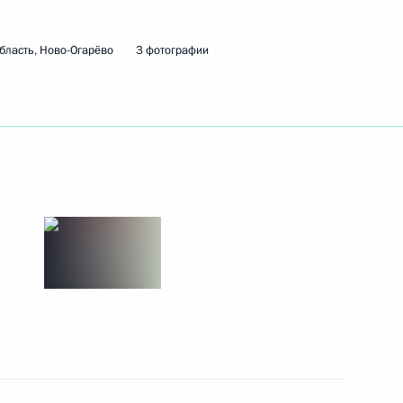
и Андрису Берзиньшу
бласть, Ново-Огарёво
3 фотографии
ции Реджепом Тайипом
2
г
лауреата Государственной
5-летием