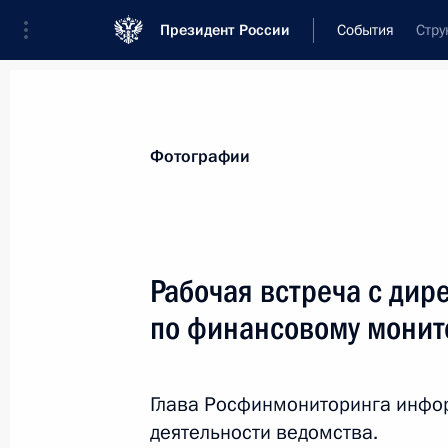
Президент России
События
Стру
Президент
Администрация
Государст
Новости
Стенограммы
Поездки
Те
Фотографии
Показа
Рабочая встреча с ди
по финансовому мони
Заседание Совета сотрудничества 
и Турцией
22 ноября 2013 года, 15:50
Санкт-Петербур
Глава Росфинмониторинга инфо
деятельности ведомства.