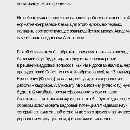
политизация этого процесса.
Но сейчас нужно совместно наладить работу на основе этой
нормативно-правовой базы. Для этого нужно, во‑первых,
наладить соответствующее взаимодействие между Академ
наук и вновь созданным Агентством.
В этой связи хотел бы обратить внимание на то, что президе
Академии наук будет играть одну из ключевых ролей
в решении кадровых вопросов, как мы и договаривались, че
президентский Совет по науке [и образованию], где Владими
Евгеньевич [Фортов] возглавит, по сути, это направление
работы – кадровое. А Михаилу Михайловичу [Котюкову] нуж
будет в ближайшее время сформировать сам аппарат
Агентства. При этом исхожу из того, что Вы будете должны
образом использовать кадровый потенциал Академии наук,
который в значительной степени до этого времени занималс
управлением имуществом, финансами и так далее.