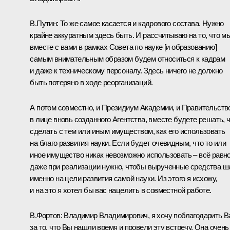
В.Путин:
То же самое касается и кадрового состава. Нужно
крайне аккуратным здесь быть. И рассчитываю на то, что м
вместе с вами в рамках Совета по науке [и образованию]
самым внимательным образом будем относиться к кадрам
и даже к техническому персоналу. Здесь ничего не должно
быть потеряно в ходе реорганизаций.
А потом совместно, и Президиум Академии, и Правительств
в лице вновь созданного Агентства, вместе будете решать, 
сделать с тем или иным имуществом, как его использовать
на благо развития науки. Если будет очевидным, что то или
иное имущество никак невозможно использовать – всё равн
даже при реализации нужно, чтобы вырученные средства ш
именно на цели развития самой науки. Из этого я исхожу,
и на это я хотел бы вас нацелить в совместной работе.
В.Фортов:
Владимир Владимирович, я хочу поблагодарить В
за то, что Вы нашли время и провели эту встречу. Она очень