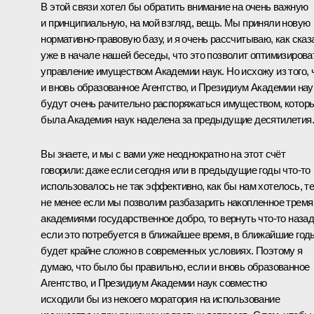
В этой связи хотел бы обратить внимание на очень важную
и принципиальную, на мой взгляд, вещь. Мы приняли новую
нормативно-правовую базу, и я очень рассчитываю, как сказ
уже в начале нашей беседы, что это позволит оптимизирова
управление имуществом Академии наук. Но исхожу из того, 
и вновь образованное Агентство, и Президиум Академии нау
будут очень рачительно распоряжаться имуществом, котор
была Академия наук наделена за предыдущие десятилетия.
Вы знаете, и мы с вами уже неоднократно на этот счёт
говорили: даже если сегодня или в предыдущие годы что‑то
использовалось не так эффективно, как бы нам хотелось, т
не менее если мы позволим разбазарить накопленное тремя
академиями государственное добро, то вернуть что‑то назад
если это потребуется в ближайшее время, в ближайшие год
будет крайне сложно в современных условиях. Поэтому я
думаю, что было бы правильно, если и вновь образованное
Агентство, и Президиум Академии наук совместно
исходили бы из некоего моратория на использование