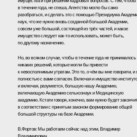
имущества и при решении кадровых вопросов. С тем, чтобы
в течение года, не спеша, Агентство могло бы само
разобраться, и сделать это с помощью Президиума Академ
наук, что же нужно вновь созданной большой Академии,
совсем уже большой, состоящей из трёх частей, и какое
имущество следует как‑то использовать, может быть,
по другому назначению.
Но, во всяком случае, чтобы в течение года не принималось
никаких решений, которые могли бы привести
к невосполнимым утратам. Это то, о чём вы мне говорили, и 
полностью с вами согласен. Включая и имущество институто
и включая, разумеется, большую нашу Академию,
включающую Академию сельхознаук и Медицинскую
академию. Кстати говоря, конечно, вам нужно будет закончи
в соответствии с принятым законом формирование общей
большой структуры на базе Академии.
В.Фортов:
Мы работаем сейчас над этим, Владимир
Владимирович.