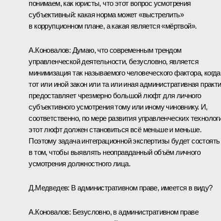
понимаем, как юристы, что этот вопрос усмотрения
субъективный: какая норма может «выстрелить»
в коррупционном плане, а какая является «мёртвой».
А.Коновалов: Думаю, что современным трендом
управленческой деятельности, безусловно, является
минимизация так называемого человеческого фактора, когда
тот или иной закон или та или иная административная практ
предоставляет чрезмерно большой люфт для личного
субъективного усмотрения тому или иному чиновнику. И,
соответственно, по мере развития управленческих технолог
этот люфт должен становиться всё меньше и меньше.
Поэтому задача интеграционной экспертизы будет состоять
в том, чтобы выявлять неоправданный объём личного
усмотрения должностного лица.
Д.Медведев: В административном праве, имеется в виду?
А.Коновалов: Безусловно, в административном праве