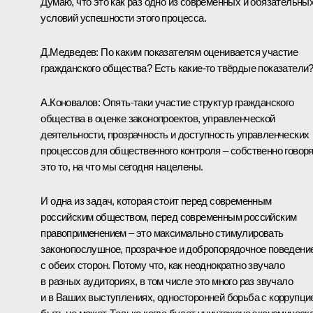
Думаю, что это как раз одно из современных и обязательны
условий успешности этого процесса.
Д.Медведев: По каким показателям оценивается участие
гражданского общества? Есть какие‑то твёрдые показатели
А.Коновалов: Опять‑таки участие структур гражданского
общества в оценке законопроектов, управленческой
деятельности, прозрачность и доступность управленческих
процессов для общественного контроля – собственно говоря
это то, на что мы сегодня нацелены.
И одна из задач, которая стоит перед современным
российским обществом, перед современным российским
правоприменением – это максимально стимулировать
законопослушное, прозрачное и добропорядочное поведени
с обеих сторон. Потому что, как неоднократно звучало
в разных аудиториях, в том числе это много раз звучало
и в Ваших выступлениях, односторонней борьба с коррупци