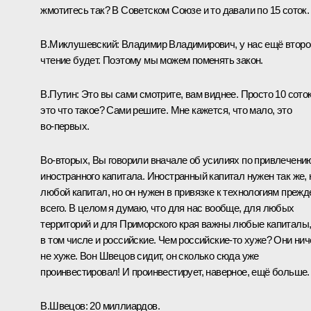
жмотитесь так? В Советском Союзе и то давали по 15 соток.
В.Миклушевский:
Владимир Владимирович, у нас ещё второ
чтение будет. Поэтому мы можем поменять закон.
В.Путин:
Это вы сами смотрите, вам виднее. Просто 10 соток
это что такое? Сами решите. Мне кажется, что мало, это
во‑первых.
Во‑вторых, Вы говорили вначале об усилиях по привлечени
иностранного капитала. Иностранный капитал нужен так же, 
любой капитал, но он нужен в привязке к технологиям прежд
всего. В целом я думаю, что для нас вообще, для любых
территорий и для Приморского края важны любые капиталы
в том числе и российские. Чем российские‑то хуже? Они ни
не хуже. Вон Швецов сидит, он сколько сюда уже
проинвестировал! И проинвестирует, наверное, ещё больше.
В.Швецов:
20 миллиардов.