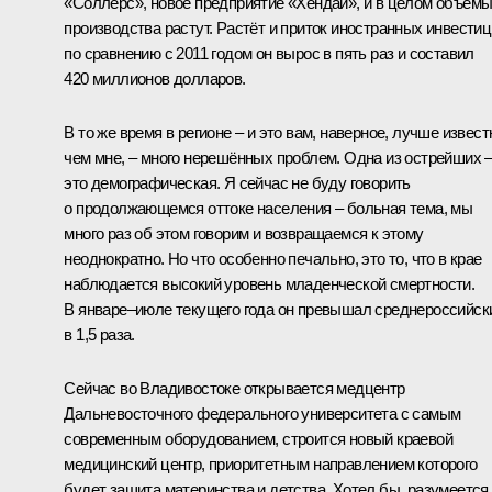
«Соллерс», новое предприятие «Хёндай», и в целом объём
производства растут. Растёт и приток иностранных инвестиц
по сравнению с 2011 годом он вырос в пять раз и составил
420 миллионов долларов.
В то же время в регионе – и это вам, наверное, лучше извест
чем мне, – много нерешённых проблем. Одна из острейших 
это демографическая. Я сейчас не буду говорить
о продолжающемся оттоке населения – больная тема, мы
много раз об этом говорим и возвращаемся к этому
неоднократно. Но что особенно печально, это то, что в крае
наблюдается высокий уровень младенческой смертности.
В январе–июле текущего года он превышал среднероссийск
в 1,5 раза.
Сейчас во Владивостоке открывается медцентр
Дальневосточного федерального университета с самым
современным оборудованием, строится новый краевой
медицинский центр, приоритетным направлением которого
будет защита материнства и детства. Хотел бы, разумеется