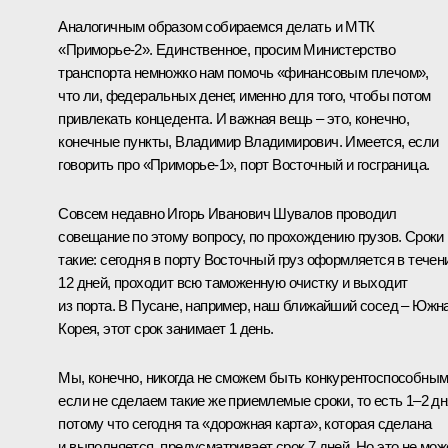
Аналогичным образом собираемся делать и МТК
«Приморье‑2». Единственное, просим Министерство
транспорта немножко нам помочь «финансовым плечом»,
что ли, федеральных денег, именно для того, чтобы потом
привлекать концедента. И важная вещь – это, конечно,
конечные пункты, Владимир Владимирович. Имеется, если
говорить про «Приморье‑1», порт Восточный и госграница.
Совсем недавно Игорь Иванович Шувалов проводил
совещание по этому вопросу, по прохождению грузов. Сроки
такие: сегодня в порту Восточный груз оформляется в течен
12 дней, проходит всю таможенную очистку и выходит
из порта. В Пусане, например, наш ближайший сосед – Южн
Корея, этот срок занимает 1 день.
Мы, конечно, никогда не сможем быть конкурентоспособным
если не сделаем такие же приемлемые сроки, то есть 1–2 дн
потому что сегодня та «дорожная карта», которая сделана
и выполняется, предусматривает срок 7 дней. Но это не мож