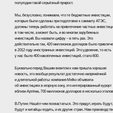
полугодии такой серьёзный прирост.
Мы, безусловно, понимаем, что те бюджетные инвестиции,
которые были сделаны при подготовке к саммиту АТЭС,
должны теперь работать на привлечение частных инвестици
в том числе, а может быть, и во многом зарубежных
инвестиций. Вы назвали цифру – в пять раз. Это
действительно так, 420 миллионов долларов было привлеч
в 2012 году иностранных инвестиций. Это удвоение, то есть
у нас было 400 накопленных инвестиций, стало 800.
Буквально перед Вашим визитом к нам пришла хорошая
новость, это вообще результат достаточно напряжённой
и длительной работы: компания Melko объявила
об инвестициях в игорную зону, это интегрированный курорт
вблизи Артёма, 700 миллионов долларов в несколько этапов
В.Путин:
Нашёл чем похвастаться. Это придут, играть будут,
будут и китайцы ездить, и из других стран. Нам производств