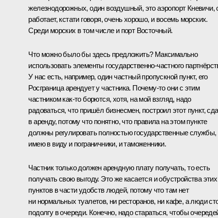
железнодорожных, один воздушный, это аэропорт Кневичи, 
работает, кстати говоря, очень хорошо, и восемь морских.
Среди морских в том числе и порт Восточный.
Что можно было бы здесь предложить? Максимально
использовать элементы государственно-частного партнёрст
У нас есть, например, один частный пропускной пункт, его
Росграница арендует у частника. Почему‑то они с этим
частником как‑то борются, хотя, на мой взгляд, надо
радоваться, что пришёл бизнесмен, построил этот пункт, сд
в аренду, потому что понятно, что правила на этом пункте
должны регулировать полностью государственные службы,
имею в виду и пограничники, и таможенники.
Частник только должен арендную плату получать, то есть
получать свою выгоду. Это же касается и обустройства этих
пунктов в части удобств людей, потому что там нет
ни нормальных туалетов, ни ресторанов, ни кафе, а люди ст
подолгу в очереди. Конечно, надо стараться, чтобы очереде