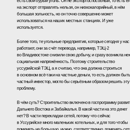
есть свой бурый уголь. Он не экспортоспособный, то есть ег
на экспорт отправлять нельзя, он низкокалорийный, в нём
большая зольность, но он точно совершенно может
использоваться на наших местных станциях. И уже
используется.
Более того, те угольные предприятия, которые сегодня у нас
работают, они за счёт перевода, например, ТЭЦ‑2
во Владивостоке снизили свою добычу, и сразу возникла не
социальная напряжённость. Поэтому строительство
уссурийской ТЭЦ, а я считаю, что она должна строиться
в основном всё‑таки на частные деньги, то есть должен быт
частный инвестор, могло бы серьёзным образом решить эту
проблему.
В чём суть? Строительство включено в госпрограмму разви
Дальнего Востока и Забайкалья. В какой части на это денег
нет? В части перекладки сетей, потому что сейчас
в Уссурийске много маленьких котельных, и для того чтобы
поменять на большую, нужно, соответственно, поменять сет