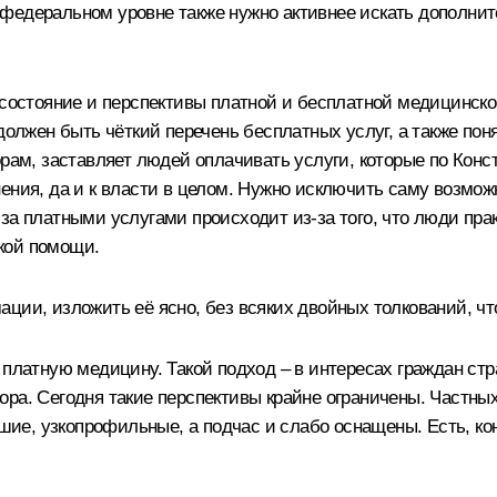
 федеральном уровне также нужно активнее искать дополни
о состояние и перспективы платной и бесплатной медицинс
 должен быть чёткий перечень бесплатных услуг, а также по
орам, заставляет людей оплачивать услуги, которые по Конс
нения, да и к власти в целом. Нужно исключить саму возм
за платными услугами происходит из‑за того, что люди прак
кой помощи.
ции, изложить её ясно, без всяких двойных толкований, чт
 платную медицину. Такой подход – в интересах граждан стр
ра. Сегодня такие перспективы крайне ограничены. Частных
льшие, узкопрофильные, а подчас и слабо оснащены. Есть, к