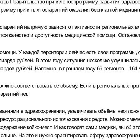
азов Правительство приняло госпрограмму развития здраво
грамму принятых госгарантий оказания бесплатной медици
гарантий напрямую зависят от активности региональных вла
ется качество и доступность медицинской помощи. Останов
помощи. У каждой территории сейчас есть свои программы
лиарда рублей. В этом году ситуация несколько улучшилась
рдов рублей. Напомню, в прошлом году 66 регионов – 164 м
лжно соответствовать её объёму. Если в региональных прог
арантий нет.
ваниями в здравоохранении, увеличивать объёмы неотложны
ресурс рационального использования средств. Можно смел
одержание койко-мест. И как говорят сами медики, вы об э
больше. На это и нужно ориентировать сферу здравоохранен