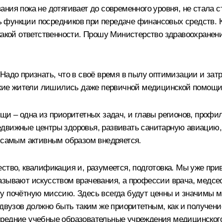
ния пока не дотягивает до современного уровня, не стала 
 функции посредников при передаче финансовых средств. К
икакой ответственности. Прошу Министерство здравоохране
 Надо признать, что в своё время в пылу оптимизации и за
ьские жители лишились даже первичной медицинской помощи
щи – одна из приоритетных задач, и главы регионов, профи
едвижные центры здоровья, развивать санитарную авиаци
о самым активным образом внедряется.
ство, квалификация и, разумеется, подготовка. Мы уже при
азывают искусством врачевания, а профессии врача, медс
у почётную миссию. Здесь всегда будут ценны и значимы м
медвузов должно быть таким же приоритетным, как и получе
редние учебные образовательные учреждения медицинского 