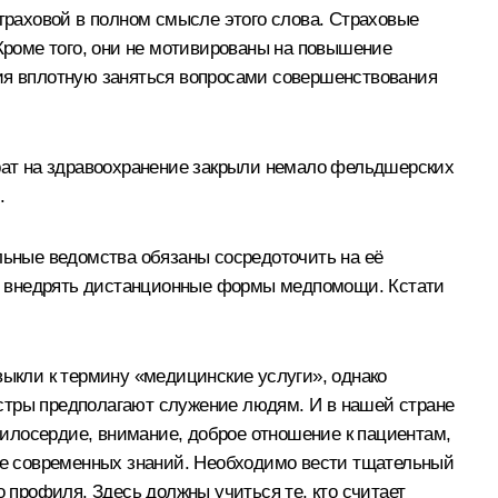
страховой в полном смысле этого слова. Страховые
роме того, они не мотивированы на повышение
ния вплотную заняться вопросами совершенствования
трат на здравоохранение закрыли немало фельдшерских
.
льные ведомства обязаны сосредоточить на её
ю, внедрять дистанционные формы медпомощи. Кстати
выкли к термину «медицинские услуги», однако
естры предполагают служение людям. И в нашей стране
илосердие, внимание, доброе отношение к пациентам,
ние современных знаний. Необходимо вести тщательный
профиля. Здесь должны учиться те, кто считает