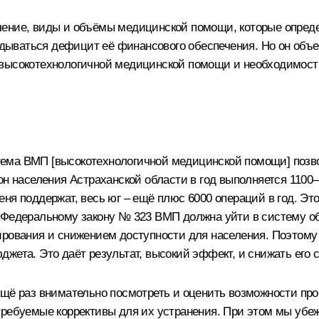
чение, виды и объёмы медицинской помощи, которые опреде
ладываться дефицит её финансового обеспечения. Но он об
 высокотехнологичной медицинской помощи и необходимост
ема ВМП [высокотехнологичной медицинской помощи] позво
он населения Астраханской области в год выполняется 110
еня поддержат, весь юг – ещё плюс 6000 операций в год. Э
 Федеральному закону № 323 ВМП должна уйти в систему обя
ирования и снижением доступности для населения. Поэтому 
джета. Это даёт результат, высокий эффект, и снижать его
ещё раз внимательно посмотреть и оценить возможности про
требуемые коррективы для их устранения. При этом мы убеж