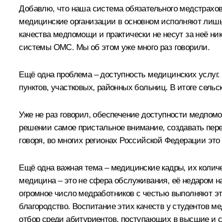
Добавлю, что наша система обязательного медстрахова
медицинские организации в основном исполняют лишь
качества медпомощи и практически не несут за неё н
системы ОМС. Мы об этом уже много раз говорили.
Ещё одна проблема – доступность медицинских услуг.
пунктов, участковых, районных больниц. В итоге сел
Уже не раз говорил, обеспечение доступности медпомо
решении самое пристальное внимание, создавать пер
говоря, во многих регионах Российской Федерации эт
Ещё одна важная тема – медицинские кадры, их количе
медицина – это не сфера обслуживания, её недаром н
огромное число медработников с честью выполняют эт
благородство. Воспитание этих качеств у студентов 
отбор среди абитуриентов, поступающих в высшие и с