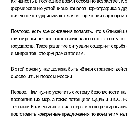
активность в последнее время особенно возрастает. К
формирование устойчивых каналов наркотрафика в др
ничего не предпринимают для искоренения наркопроиз
Повторю, есть все основания полагать, что в ближай
группировки не скрывают своих планов по экспорту н
государств. Такое развитие ситуации содержит серьёз
и мигрантов, это фундаментализм.
В этой связи у нас должна быть чёткая стратегия дей
обеспечить интересы России.
Первое. Нам нужно укрепить систему безопасности на
превентивных мер, а также потенциал ОДКБ и ШОС. На
техникой Коллективных сил оперативного реагировани
подготовить конкретные предложения по всем этим на