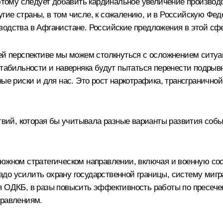
 этому следует добавить кардинальное увеличение производ
угие страны, в том числе, к сожалению, и в Российскую Ф
водства в Афганистане. Российские предложения в этой сфе
шей перспективе мы можем столкнуться с осложнением сит
естабильности и наверняка будут пытаться перенести подры
ные риски и для нас. Это рост наркотрафика, трансгранично
ствий, которая бы учитывала разные варианты развития соб
 южном стратегическом направлении, включая и военную с
до усилить охрану государственной границы, систему мигр
я ОДКБ, в разы повысить эффективность работы по пресеч
правлениям.