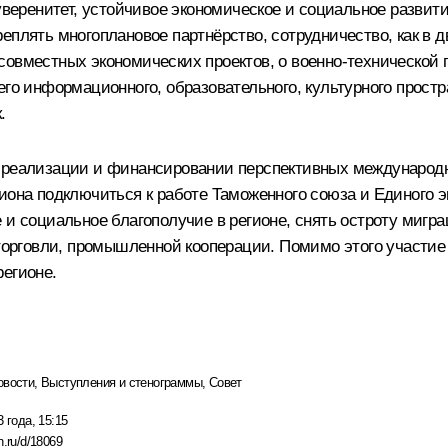
суверенитет, устойчивое экономическое и социальное развит
еплять многоплановое партнёрство, сотрудничество, как в 
совместных экономических проектов, о военно-технической
его информационного, образовательного, культурного простр
.
в реализации и финансировании перспективных международн
иона подключиться к работе Таможенного союза и Единого э
 и социальное благополучие в регионе, снять остроту мигр
 торговли, промышленной кооперации. Помимо этого участие
регионе.
овости
,
Выступления и стенограммы
,
Совет
 года, 15:15
n.ru/d/18069