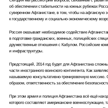
Сегодня мы рассмотрим вопросы, связанные с развити
об обеспечении стабильности на южных рубежах Росси
суверенном Афганистане, в том, чтобы на афганскую 
к государственному и социально-экономическому возр
Россия оказывает необходимое содействие Афганистан
в подготовке гражданских, военных, полицейских спе
дружественные отношения с Кабулом. Российские комп
и инфраструктуры.
Предстоящий, 2014 год будет для Афганистана сложны
части иностранного воинского контингента. Как заявл
называемую консультативно-тренировочную миссию. Она
образом, ответственность за обеспечение безопасност
При этом армия и полиция Афганистана всё ещё наход
которого составляют американские военнослужащие, та