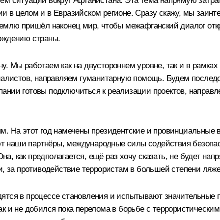
ем ситуации вокруг Афганистана. Эта тема напрямую затра
и в целом и в Евразийском регионе. Сразу скажу, мы заинт
землю пришёл наконец мир, чтобы межафганский диалог отк
ождению страны.
у. Мы работаем как на двустороннем уровне, так и в рамк
циалистов, направляем гуманитарную помощь. Будем послед
ании готовы подключиться к реализации проектов, направл
м. На этот год намечены президентские и провинциальные в
яют наши партнёры, международные силы содействия безопас
, как предполагается, ещё раз хочу сказать, не будет нап
и, за противодействие террористам в большей степени ляже
ятся в процессе становления и испытывают значительные п
к и не добился пока перелома в борьбе с террористически