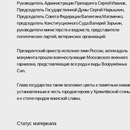
Руководитель Администрации Президента
Сергей Иванов
,
Председатель Государственной Думы
Сергей Нарышкин
,
Председатель Совета Федерации
Валентина Матвиенко
,
председатель Конституционного Суда
Валерий Зорькин
,
руководители министерств и ведомств, представители
политических партий, ветеранских организаций.
Президентский оркестр исполнил гимн России, затем вдоль
монумента прошли военнослужащие Московского военного
гарнизона, представляющие все рода и виды Вооружённых
Сил.
Глава государства также возложил цветы к памятным знака
установленным в честь городов-героев у Кремлёвской стены
и к стеле
городов воинской славы
.
Статус материала