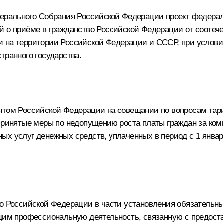
едерального Собрания Российской Федерации проект федера
 о приёме в гражданство Российской Федерации от соотечес
 на территории Российской Федерации и СССР, при условии
транного государства.
ентом Российской Федерации на совещании по вопросам тар
принятые меры по недопущению роста платы граждан за комму
х услуг денежных средств, уплаченных в период с 1 января
во Российской Федерации в части установления обязатель
м профессиональную деятельность, связанную с предост