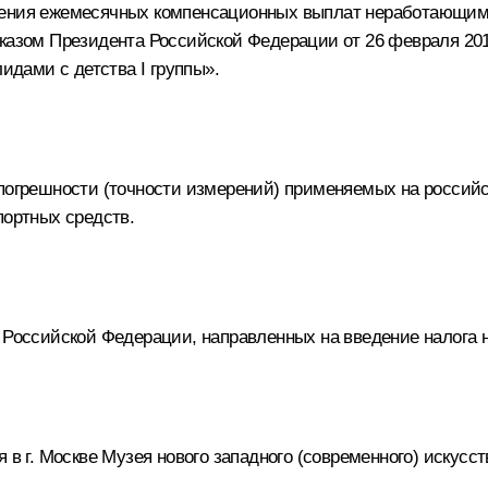
вления ежемесячных компенсационных выплат неработающи
Указом Президента Российской Федерации от 26 февраля 20
дами с детства I группы».
 погрешности (точности измерений) применяемых на россий
портных средств.
 Российской Федерации, направленных на введение налога 
 в г. Москве Музея нового западного (современного) искусст