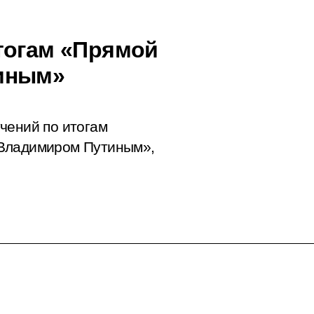
тогам «Прямой
иным»
чений по итогам
 Владимиром Путиным»,