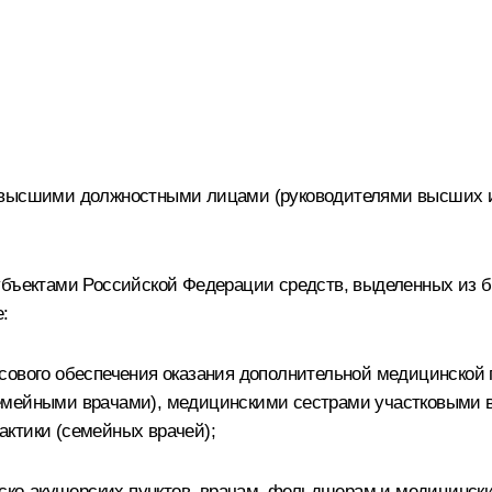
 высшими должностными лицами (руководителями высших и
субъектами Российской Федерации средств, выделенных из 
:
нсового обеспечения оказания дополнительной медицинской
емейными врачами), медицинскими сестрами участковыми в
ктики (семейных врачей);
ко-акушерских пунктов, врачам, фельдшерам и медицински