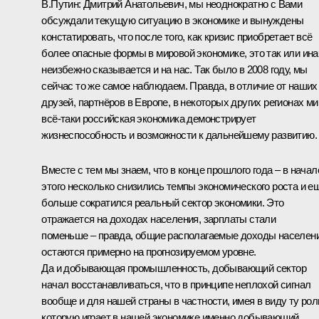
В.Путин:
Дмитрий Анатольевич, мы неоднократно с Вами
обсуждали текущую ситуацию в экономике и вынуждены
констатировать, что после того, как кризис приобретает всё
более опасные формы в мировой экономике, это так или ина
неизбежно сказывается и на нас. Так было в 2008 году, мы
сейчас то же самое наблюдаем. Правда, в отличие от наших
друзей, партнёров в Европе, в некоторых других регионах ми
всё‑таки российская экономика демонстрирует
жизнеспособность и возможности к дальнейшему развитию.
Вместе с тем мы знаем, что в конце прошлого года – в начал
этого несколько снизились темпы экономического роста и е
больше сократился реальный сектор экономики. Это
отражается на доходах населения, зарплаты стали
поменьше – правда, общие располагаемые доходы населен
остаются примерно на прогнозируемом уровне.
Да и добывающая промышленность, добывающий сектор
начал восстанавливаться, что в принципе неплохой сигнал
вообще и для нашей страны в частности, имея в виду ту рол
которую играет в нашей экономике именно добывающий