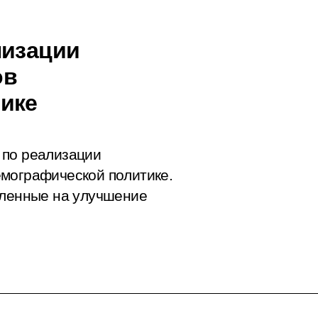
лизации
ов
ике
 по реализации
емографической политике.
вленные на улучшение