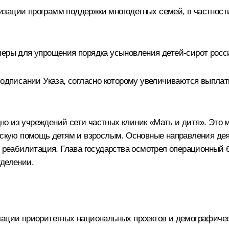
изации программ поддержки многодетных семей, в частност
 меры для упрощения порядка усыновления детей-сирот рос
 подписании
Указа
, согласно которому увеличиваются выпл
но из учреждений сети частных клиник «Мать и дитя». Это
ую помощь детям и взрослым. Основные направления деят
я, реабилитация. Глава государства осмотрел операционны
тделении.
зации приоритетных национальных проектов и демографиче