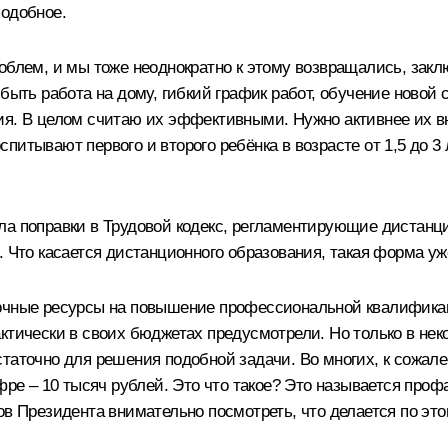
подобное.
облем, и мы тоже неоднократно к этому возвращались, закл
 быть работа на дому, гибкий график работ, обучение ново
ия. В целом считаю их эффективными. Нужно активнее их в
итывают первого и второго ребёнка в возрасте от 1,5 до 3 л
ла поправки в Трудовой кодекс, регламентирующие дистан
. Что касается дистанционного образования, такая форма уж
точные ресурсы на повышение профессиональной квалификац
ктически в своих бюджетах предусмотрели. Но только в нек
таточно для решения подобной задачи. Во многих, к сожален
фре – 10 тысяч рублей. Это что такое? Это называется про
ов Президента внимательно посмотреть, что делается по эт