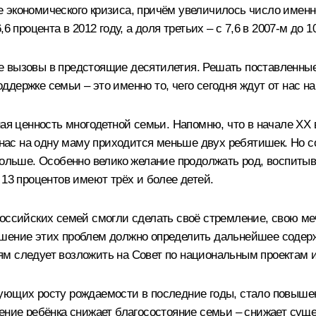
 экономического кризиса, причём увеличилось число именн
 процента в 2012 году, а доля третьих – с 7,6 в 2007-м до 10
 вызовы в предстоящие десятилетия. Решать поставленные 
держке семьи – это именно то, чего сегодня ждут от нас н
ая ценность многодетной семьи. Напомню, что в начале XX в
у нас на одну маму приходится меньше двух ребятишек. Но
ольше. Особенно велико желание продолжать род, воспитыва
 13 процентов имеют трёх и более детей.
оссийских семей смогли сделать своё стремление, свою меч
ешение этих проблем должно определить дальнейшее содерж
м следует возложить на Совет по национальным проектам 
вующих росту рождаемости в последние годы, стало повыше
дение ребёнка снижает благосостояние семьи – снижает сущ