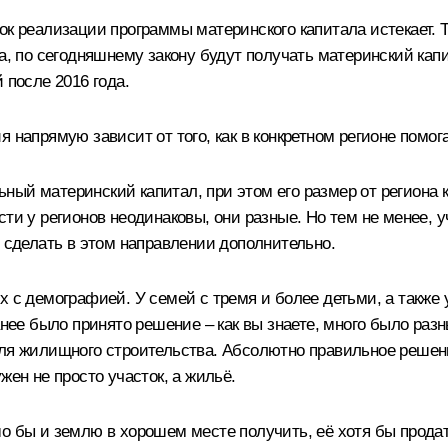
ок реализации программы материнского капитала истекает. Т
а, по сегодняшнему закону будут получать материнский капи
 после 2016 года.
я напрямую зависит от того, как в конкретном регионе помо
ый материнский капитал, при этом его размер от региона к 
сти у регионов неодинаковы, они разные. Но тем не менее,
о сделать в этом направлении дополнительно.
ых с демографией. У семей с тремя и более детьми, а так
е было принято решение – как вы знаете, много было разн
ля жилищного строительства. Абсолютно правильное решение
жен не просто участок, а жильё.
шо бы и землю в хорошем месте получить, её хотя бы прода