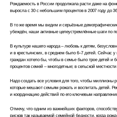
Рождаемость в России продолжала расти даже на фоне
выросла с 30 с небольшим процентов в 2007 году до 36,6
В то же время мы видим и серьёзные демографические
убеждён, наши активные целеустремлённые шаги по под
В культуре нашего народа – любовь к детям, безусловн
и в крестьянских, в среднем было 6–7 детей. Сейчас 
граждан хотело бы, чтобы в семье было трое детей и б
процентов семей – многодетные; в сельской местности
Надо создать все условия для того, чтобы миллионы р
которые мешают семьям рожать и воспитать детей. Р
и координацию действий по его ключевым направления
Отмечу, что одним из важнейших факторов, способст
рисков так называемой семейной бедности, когда рож