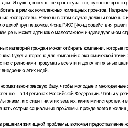
дом. И нужен, конечно, не просто участок, нужно не просто 
аботать в рамках комплексных жилищных проектов. Наприме
ные кооперативы. Регионы в этом случае должны помочь с 
 а о целой группе домов. Фонд РЖС [Фонд содействия разви
м речь может идти как о малоэтажном индивидуальном стро
ных категорий граждан может отбирать компании, которые 
няка будет интересно для компаний с экономической точки 
тно с регионами продумать все эти и дополнительные шаг
 внедрению этих идей.
 нормативно-правовую базу, чтобы молодые и многодетные 
спешно – в 18 регионах Российской Федерации. Чтобы у рег
знаем, кто сидит на этих землях, какие министерства и ве
 решать острые социальные проблемы, прежде всего в жили
ов решения жилищной проблемы, включая предоставление жи